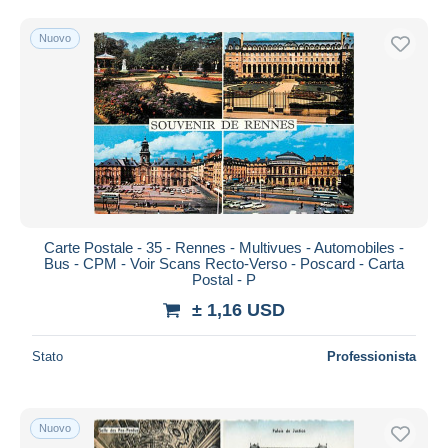
Spedizione gratuita
Nuovo
Metodi di pagamento
PayPal
Bonifico bancario
Visa
Mastercard
Bancontact
iDeal
Carte Postale - 35 - Rennes - Multivues - Automobiles -
Maestro
Bus - CPM - Voir Scans Recto-Verso - Poscard - Carta
Deselezionare tutto
Postal - P
± 1,16 USD
Residenza del venditore
Tutto il mondo
Stato
Professionista
Nuovo