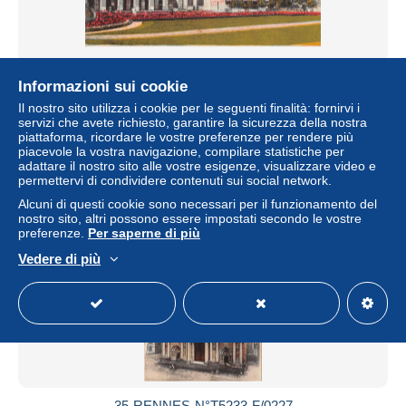
35-RENNES-N°T5233-E/0399
Informazioni sui cookie
± 6,94 USD
Il nostro sito utilizza i cookie per le seguenti finalità: fornirvi i
servizi che avete richiesto, garantire la sicurezza della nostra
piattaforma, ricordare le vostre preferenze per rendere più
Stato
Professionale
piacevole la vostra navigazione, compilare statistiche per
adattare il nostro sito alle vostre esigenze, visualizzare video e
permettervi di condividere contenuti sui social network.
Alcuni di questi cookie sono necessari per il funzionamento del
Nuovo
nostro sito, altri possono essere impostati secondo le vostre
preferenze.
Per saperne di più
Vedere di più
35-RENNES-N°T5233-F/0227