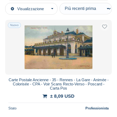
Tipo di vendita
Visualizzazione
Categorie principali
In corso
Cartoline
Prezzo fisso
Europa
Nuovo
Asta con offerte
Francia
Aste senza offerte
[35] Ille et Vilaine
Casa d'aste
Venduti
Rennes
Durata
Tutte le durate
Nuovo da
giorni
Carte Postale Ancienne - 35 - Rennes - La Gare - Animée -
Colorisée - CPA - Voir Scans Recto-Verso - Poscard -
Chiude fra
ora
Carta Pos
± 8,09 USD
Prezzo
Dalle
a
USD
USD
Stato
Professionista
Solo sconto