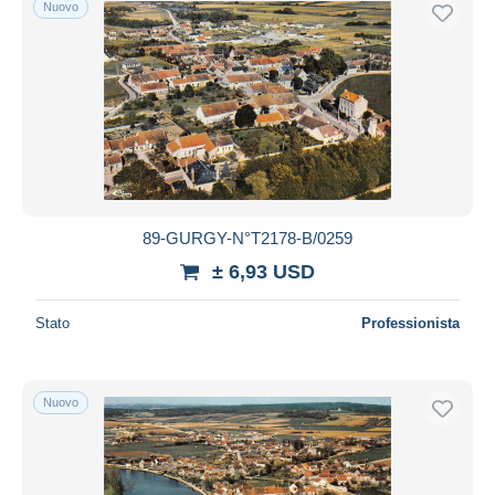
Nuovo
Spedizione gratuita
Metodi di pagamento
PayPal
Bonifico bancario
Visa
Mastercard
Bancontact
89-GURGY-N°T2178-B/0259
iDeal
± 6,93 USD
Maestro
Deselezionare tutto
Stato
Professionista
Residenza del venditore
Tutto il mondo
Nuovo