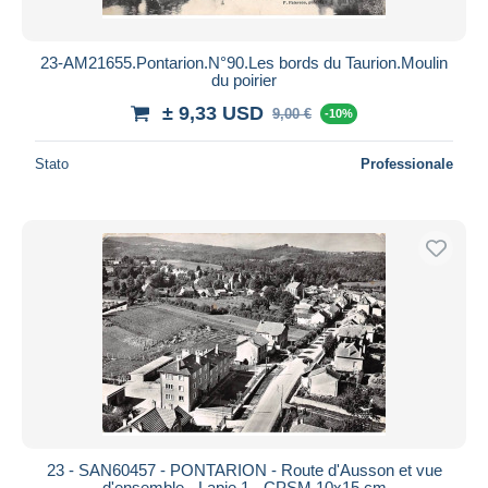
23-AM21655.Pontarion.N°90.Les bords du Taurion.Moulin
du poirier
± 9,33 USD
9,00 €
-10%
Stato
Professionale
23 - SAN60457 - PONTARION - Route d'Ausson et vue
d'ensemble - Lapie 1 - CPSM 10x15 cm