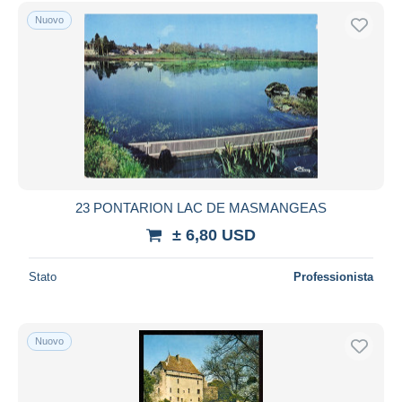
Spedizione gratuita
Nuovo
Metodi di pagamento
PayPal
Bonifico bancario
Visa
Mastercard
Bancontact
iDeal
23 PONTARION LAC DE MASMANGEAS
Maestro
± 6,80 USD
Deselezionare tutto
Stato
Professionista
Residenza del venditore
Tutto il mondo
Nuovo