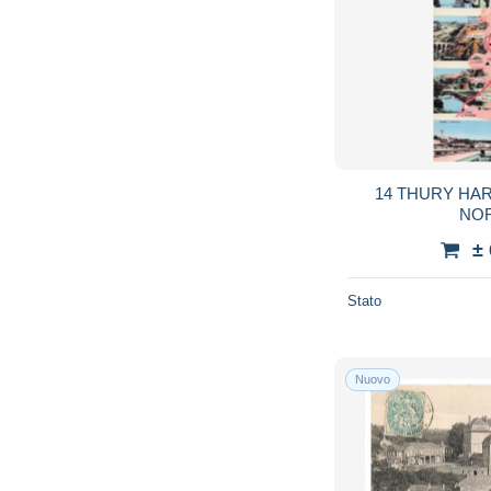
14 THURY HA
NO
±
Stato
Nuovo