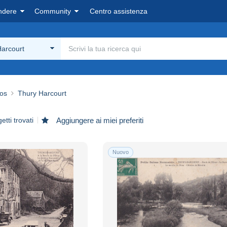
ndere
Community
Centro assistenza
arcourt
dos
Thury Harcourt
tti trovati
Aggiungere ai miei preferiti
Nuovo