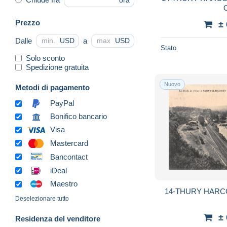
ora
Prezzo
±
Dalle
a
USD
USD
Stato
Solo sconto
Spedizione gratuita
Nuovo
Metodi di pagamento
PayPal
Bonifico bancario
Visa
Mastercard
Bancontact
iDeal
Maestro
14-THURY HARCO
Deselezionare tutto
±
Residenza del venditore