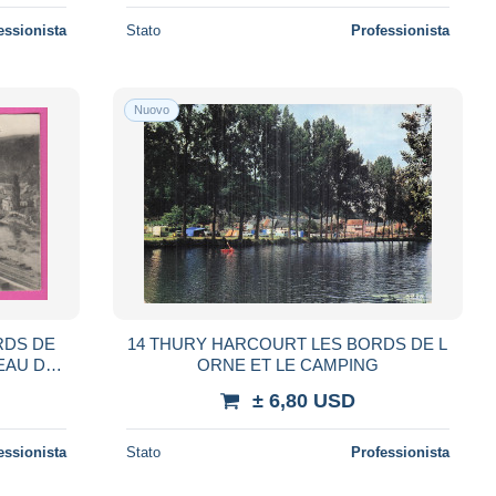
essionista
Stato
Professionista
Nuovo
RDS DE
14 THURY HARCOURT LES BORDS DE L
EAU DE
ORNE ET LE CAMPING
èche -
± 6,80 USD
essionista
Stato
Professionista