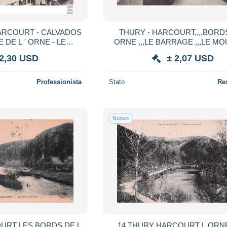
HARCOURT - CALVADOS
THURY - HARCOURT,,,,BORDS 
ORNE ,,,LE BARRAGE ,,,LE MO
URANT DE LA ROCHE
HOM,,,COTEAUX de METAI
 2,30 USD
± 2,07 USD
 ( 2 SCANS )
1911,,,TBE,,,rare_
Professionista
Stato
Re
Nuovo
URT LES BORDS DE L
14 THURY HARCOURT L ORNE