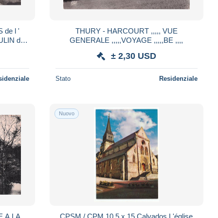
de l '
THURY - HARCOURT ,,,,, VUE
ULIN du
GENERALE ,,,,,VOYAGE ,,,,,BE ,,,,
RIE
± 2,30 USD
sidenziale
Stato
Residenziale
Nuovo
 A LA
CPSM / CPM 10.5 x 15 Calvados L'église