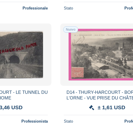
Professionale
Stato
Prof
Nuovo
OURT - LE TUNNEL DU
D14 - THURY-HARCOURT - BO
HOME
L'ORNE - VUE PRISE DU CHÂT
ROCHE-BOUQUET - Train - Cal
 3,46 USD
± 1,61 USD
Cheval
Professionista
Stato
Prof