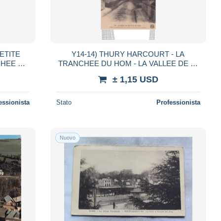
ETITE
Y14-14) THURY HARCOURT - LA
TRANCHEE DU HOM - LA VALLEE DE L '
C
ORNE ET SES SITES - 2 SCANS )
± 1,15 USD
essionista
Stato
Professionista
Nuovo