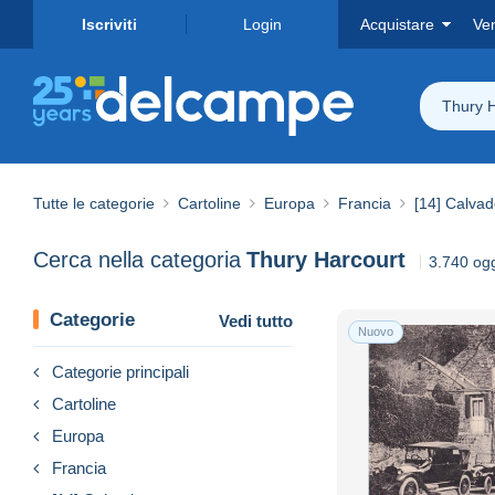
Iscriviti
Login
Acquistare
Ve
Thury H
Tutte le categorie
Cartoline
Europa
Francia
[14] Calva
Cerca nella categoria
Thury Harcourt
3.740 ogge
Categorie
Vedi tutto
Nuovo
Categorie principali
Cartoline
Europa
Francia