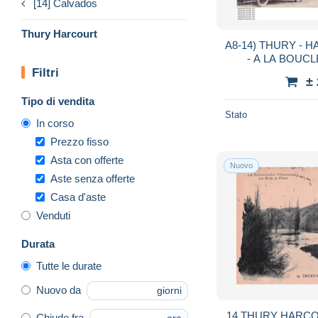
[14] Calvados
Thury Harcourt
A8-14) THURY - 
- A LA BOUCLE DE L ' ORNE - LE
Filtri
CELEBRE RESTA
±
BUNEL -
Tipo di vendita
Stato
In corso
Prezzo fisso
Asta con offerte
Nuovo
Aste senza offerte
Casa d'aste
Venduti
Durata
Tutte le durate
Nuovo da
giorni
14 THURY HARCO
Chiude fra