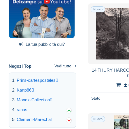
Nuovo
La tua pubblicità qui?
Negozi Top
Vedi tutto
14 THURY HARCO
Prins-cartespostales
±
Karto86
Stato
MondialCollection
ranas
Clement-Marechal
Nuovo