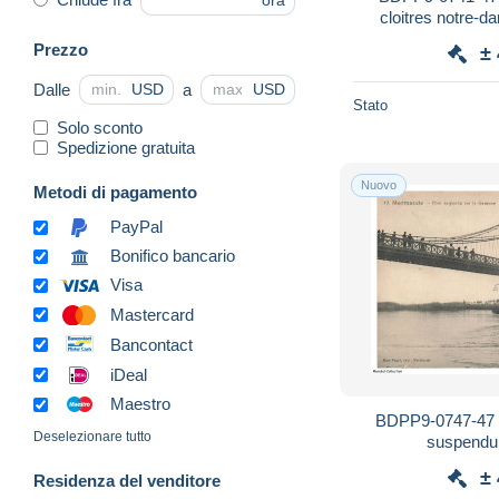
ora
cloitres notre-d
Prezzo
±
Dalle
a
USD
USD
Stato
Solo sconto
Spedizione gratuita
Nuovo
Metodi di pagamento
PayPal
Bonifico bancario
Visa
Mastercard
Bancontact
iDeal
Maestro
BDPP9-0747-47
Deselezionare tutto
suspendu 
±
Residenza del venditore