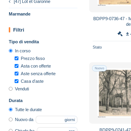
[47] Lot et Garonne
Marmande
BDPP9-0736-47 - 
de
Filtri
±
Tipo di vendita
Stato
In corso
Prezzo fisso
Asta con offerte
Nuovo
Aste senza offerte
Casa d'aste
Venduti
Durata
Tutte le durate
Nuovo da
giorni
BDPP9-0741-47
Chiude fra