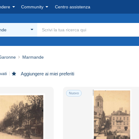
ndere
Community
Centro assistenza
nde
 Garonne
Marmande
vati
Aggiungere ai miei preferiti
Nuovo