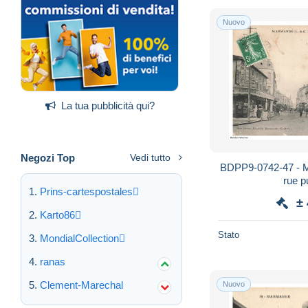
Nuovo
La tua pubblicità qui?
Negozi Top
Vedi tutto
BDPP9-0742-47 - 
rue 
Prins-cartespostales
±
Karto86
Stato
MondialCollection
ranas
Clement-Marechal
Nuovo