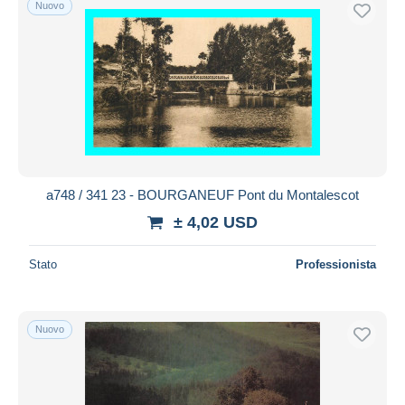
Nuovo
Spedizione gratuita
Metodi di pagamento
PayPal
Bonifico bancario
Visa
Mastercard
Bancontact
a748 / 341 23 - BOURGANEUF Pont du Montalescot
iDeal
± 4,02 USD
Maestro
Deselezionare tutto
Stato
Professionista
Residenza del venditore
Tutto il mondo
Nuovo