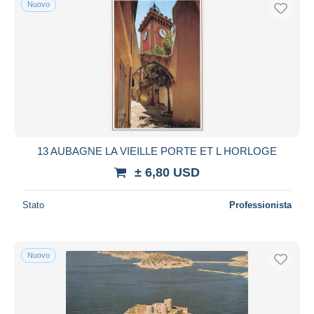
Nuovo
Spedizione gratuita
Metodi di pagamento
PayPal
Bonifico bancario
Visa
Mastercard
Bancontact
13 AUBAGNE LA VIEILLE PORTE ET L HORLOGE
iDeal
± 6,80 USD
Maestro
Deselezionare tutto
Stato
Professionista
Residenza del venditore
Tutto il mondo
Nuovo