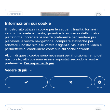
Annuncio
Informazioni sui cookie
Il nostro sito utilizza i cookie per le seguenti finalità: fornirvi i
servizi che avete richiesto, garantire la sicurezza della nostra
piattaforma, ricordare le vostre preferenze per rendere più
piacevole la vostra navigazione, compilare statistiche per
adattare il nostro sito alle vostre esigenze, visualizzare video e
permettervi di condividere contenuti sui social network.
Alcuni di questi cookie sono necessari per il funzionamento del
nostro sito, altri possono essere impostati secondo le vostre
preferenze.
Per saperne di più
Litho Winter AK Fuchsbergbaude Lisci Bouda
Lyzarska Deutscher Schneesport Verein bei Petzer Pec
Vedere di più
Snezkou Riesengebirge
± 57,77 USD
Stato
Professionista
Annuncio