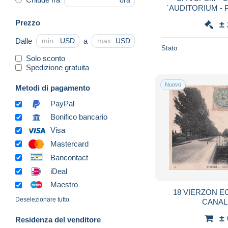
ora
´AUDITORIUM - Pet
Pau
Prezzo
±
Dalle
a
USD
USD
Stato
Solo sconto
Spedizione gratuita
Nuovo
Metodi di pagamento
PayPal
Bonifico bancario
Visa
Mastercard
Bancontact
iDeal
Maestro
18 VIERZON E
Deselezionare tutto
CANAL
±
Residenza del venditore