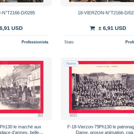
-N°T2166-D/0285
18-VIERZON-N°T2166-D/02
 6,91 USD
± 6,91 USD
Professionista
Stato
Prof
Nuovo
marché aux
F-18-Vierzon-79Ph130 le patronage Notre
place d'armes, belle
Dame, grosse animation, cpa