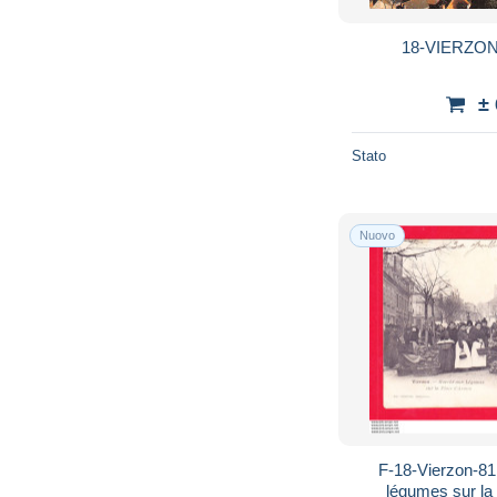
18-VIERZON
±
Stato
Nuovo
F-18-Vierzon-81Ph130 le 
légumes sur la 