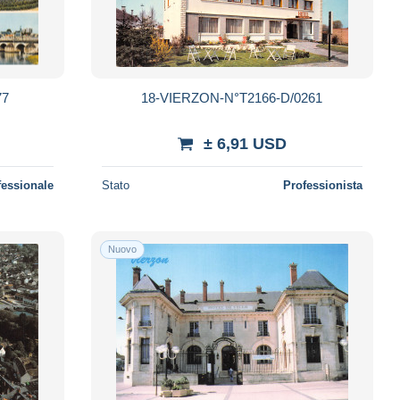
77
18-VIERZON-N°T2166-D/0261
± 6,91 USD
fessionale
Stato
Professionista
Nuovo