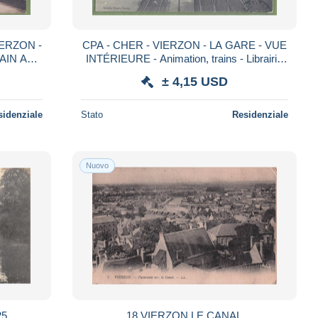
CPA - CHER - VIERZON - LA GARE - VUE
AIN A
INTÉRIEURE - Animation, trains - Librairie
ur Paul
Poivert éditeur
± 4,15 USD
sidenziale
Stato
Residenziale
Nuovo
25
18 VIERZON LE CANAL