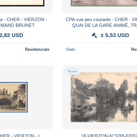
ur - CHER - VIERZON -
CPA vue peu courante - CHER - VIERZON -
RMAND BRUNET
QUAI DE LA GARE ANIMÉ, TR
QUAI, LOCO ÉLECTRIQUE - édite
 2,82 USD
± 5,53 USD
Poivert /47
Residenziale
Stato
Re
Nuovo
HER - VIERZON - L
18-VIERZON-N°3765-E/03