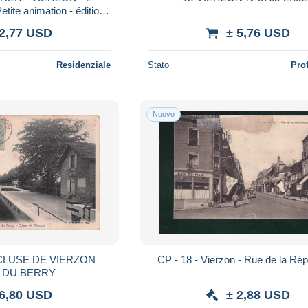
ite animation - édition
l Poivert
 2,77 USD
± 5,76 USD
Residenziale
Stato
Pro
Nuovo
CLUSE DE VIERZON
CP - 18 - Vierzon - Rue de la Rép
 DU BERRY
 6,80 USD
± 2,88 USD