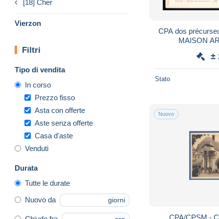
[18] Cher
Vierzon
CPA dos précurse
MAISON A
Filtri
±
Tipo di vendita
Stato
In corso
Prezzo fisso
Asta con offerte
Nuovo
Aste senza offerte
Casa d'aste
Venduti
Durata
Tutte le durate
Nuovo da
giorni
CPA/CPSM - C
Chiude fra