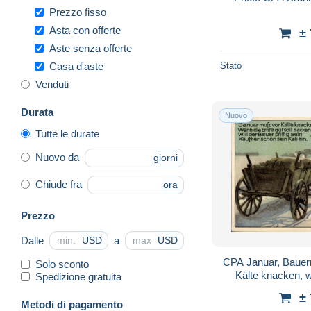
Prezzo fisso
Asta con offerte
±
Aste senza offerte
Casa d'aste
Stato
Venduti
Durata
Nuovo
Tutte le durate
Nuovo da
giorni
Chiude fra
ora
Prezzo
Dalle
a
USD
USD
CPA Januar, Bauer
Solo sconto
Kälte knacken, w
Spedizione gratuita
s
±
Metodi di pagamento