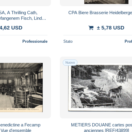
A, A Thrilling Cath,
CPA Biere Brasserie Heidelberg
efangenem Fisch, Lindy
Lou
 4,62 USD
± 5,78 USD
Professionale
Stato
Pro
Nuovo
Benedictine a Fecamp
METIERS DOUANE cartes pos
e Vue d'ensemble
anciennes [REF/43899]