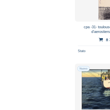
cpa -31- toulou
d'aerostie
±
Stato
Nuovo