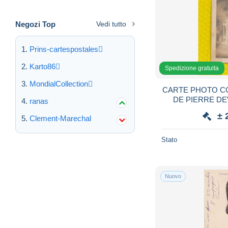
Negozi Top
Vedi tutto
Prins-cartespostales
Karto86
Spedizione gratuita
MondialCollection
CARTE PHOTO COMPAGNON TAILLEUR
DE PIERRE DE
ranas
± 
Clement-Marechal
Stato
Nuovo