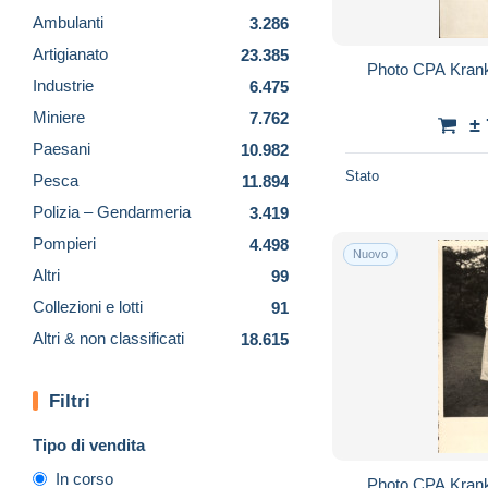
Ambulanti
3.286
Artigianato
23.385
Photo CPA Krank
Industrie
6.475
Miniere
7.762
±
Paesani
10.982
Stato
Pesca
11.894
Polizia – Gendarmeria
3.419
Pompieri
4.498
Nuovo
Altri
99
Collezioni e lotti
91
Altri & non classificati
18.615
Filtri
Tipo di vendita
In corso
Photo CPA Krank