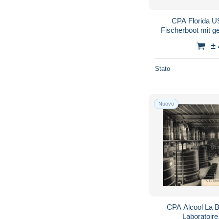
CPA Florida US
Fischerboot mit g
±
Stato
Nuovo
CPA Alcool La 
Laboratoir