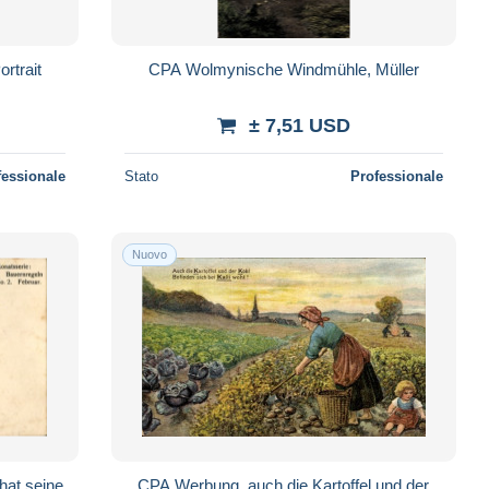
rtrait
CPA Wolmynische Windmühle, Müller
± 7,51 USD
fessionale
Stato
Professionale
Nuovo
hat seine
CPA Werbung, auch die Kartoffel und der