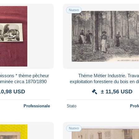
Nuovo
poissons * thème pêcheur
Thème Métier Industrie. Travai
buminée circa 1870/1890
exploitation forestiere du bois en d
lieux 7 cartes (voir scan)
10,98 USD
± 11,56 USD
Professionale
Stato
Prof
Nuovo