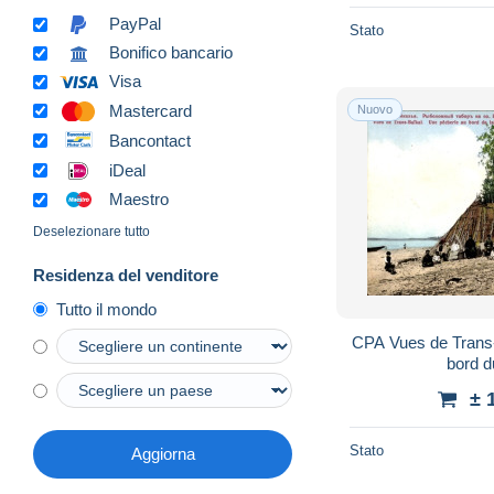
PayPal
Stato
Bonifico bancario
Visa
Mastercard
Nuovo
Bancontact
iDeal
Maestro
Deselezionare tutto
Residenza del venditore
Tutto il mondo
CPA Vues de Trans-
bord d
± 
Stato
Aggiorna