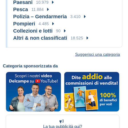
Paesani
10.979
Pesca
11.884
Polizia – Gendarmeria
3.410
Pompieri
4.485
Collezioni e lotti
90
Altri & non classificati
18.525
Suggerisci una categoria
Categoria sponsorizzata da
La tua pubblicità qui?