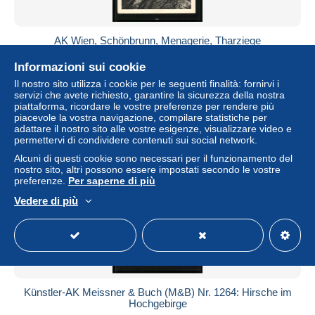
AK Wien, Schönbrunn, Menagerie, Tharziege
± 5,78 USD
Informazioni sui cookie
Il nostro sito utilizza i cookie per le seguenti finalità: fornirvi i
Stato
Professionale
servizi che avete richiesto, garantire la sicurezza della nostra
piattaforma, ricordare le vostre preferenze per rendere più
piacevole la vostra navigazione, compilare statistiche per
adattare il nostro sito alle vostre esigenze, visualizzare video e
permettervi di condividere contenuti sui social network.
Nuovo
Alcuni di questi cookie sono necessari per il funzionamento del
nostro sito, altri possono essere impostati secondo le vostre
preferenze.
Per saperne di più
Vedere di più
Künstler-AK Meissner & Buch (M&B) Nr. 1264: Hirsche im
Hochgebirge