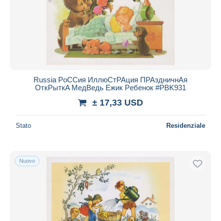
Russia PоCCия ИллюCтPAция ПPAздничнAя
ОткPыткA МедBедь Ежик Pебенок #PBK931
± 17,33 USD
Stato
Residenziale
Nuovo