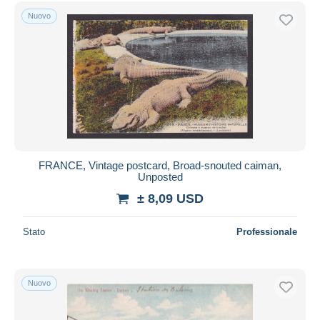
Spedizione gratuita
Nuovo
Metodi di pagamento
PayPal
Bonifico bancario
Visa
Mastercard
Bancontact
iDeal
FRANCE, Vintage postcard, Broad-snouted caiman,
Unposted
Maestro
± 8,09 USD
Deselezionare tutto
Residenza del venditore
Stato
Professionale
Tutto il mondo
Nuovo