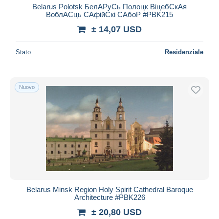
Belarus Polotsk БелAPуCь Полоцк BіцебCкAя
BоблACць CAфійCкі CAбоP #PBK215
± 14,07 USD
Stato
Residenziale
Nuovo
Belarus Minsk Region Holy Spirit Cathedral Baroque
Architecture #PBK226
± 20,80 USD