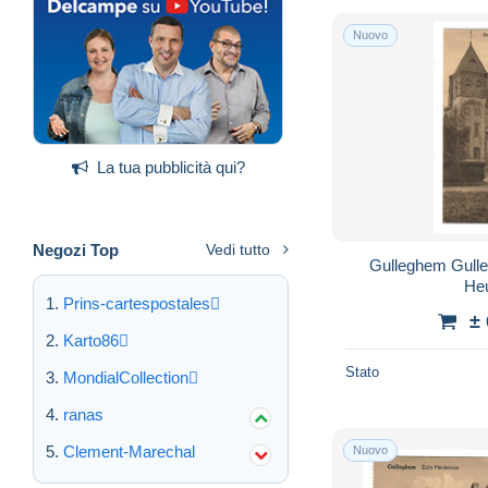
Nuovo
La tua pubblicità qui?
Negozi Top
Vedi tutto
Gulleghem Gullegem Wevelgem Zicht
Heu
Prins-cartespostales
±
Karto86
Stato
MondialCollection
ranas
Clement-Marechal
Nuovo