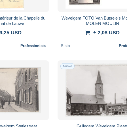
Wevelgem FOTO Van Butsele's Molen 1980
nat de Lauwe
MOLEN MOULIN
 9,25 USD
± 2,08 USD
Professionista
Stato
Prof
Nuovo
Wevelghem Wevelgem Statiestraat
Gullegem Wevelgem Pla