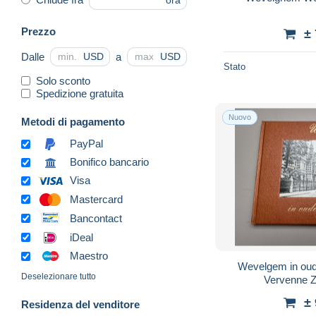
ora
Prezzo
±
Dalle
a
USD
USD
Stato
Solo sconto
Spedizione gratuita
Nuovo
Metodi di pagamento
PayPal
Bonifico bancario
Visa
Mastercard
Bancontact
iDeal
Maestro
Wevelgem in oude p
Deselezionare tutto
±
Residenza del venditore