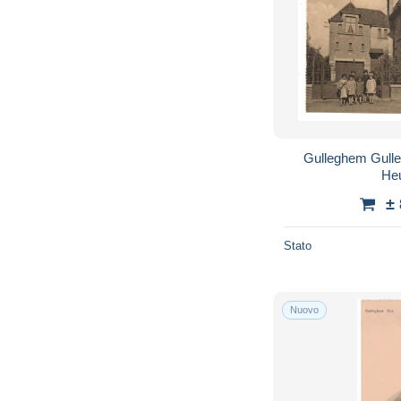
Gulleghem Gullegem Wevelgem Zicht
Heu
±
Stato
Nuovo