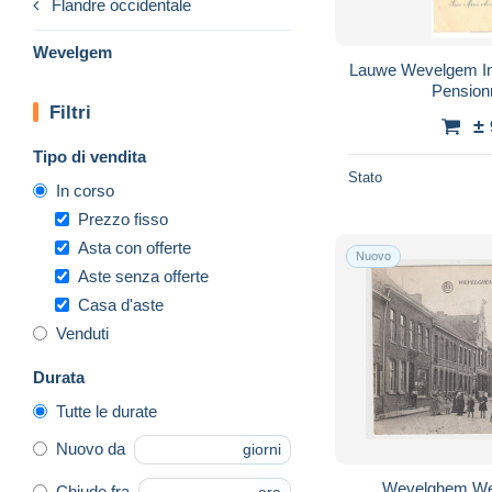
Flandre occidentale
Wevelgem
Lauwe Wevelgem Intérieur de la Chapelle du
Pension
Filtri
±
Tipo di vendita
Stato
In corso
Prezzo fisso
Asta con offerte
Nuovo
Aste senza offerte
Casa d'aste
Venduti
Durata
Tutte le durate
Nuovo da
giorni
Chiude fra