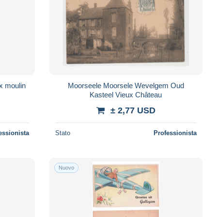
olen Le vieux moulin
Moorseele Moorsele Wevelgem Oud
Kasteel Vieux Château
± 2,77 USD
essionista
Stato
Professionista
Nuovo