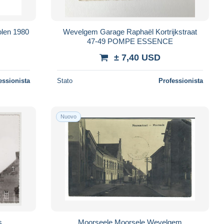
Wevelgem Garage Raphaël Kortrijkstraat
47-49 POMPE ESSENCE
± 7,40 USD
essionista
Stato
Professionista
Nuovo
ats
Moorseele Moorsele Wevelgem