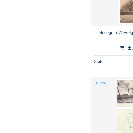
±
Stato
Nuovo