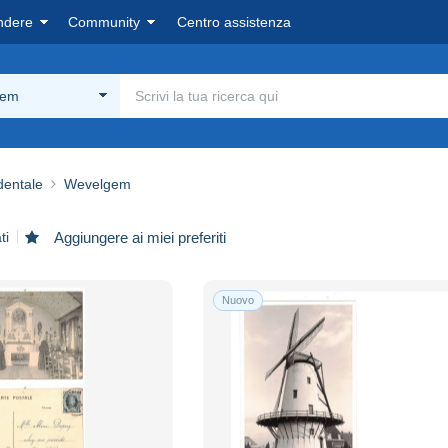
ndere
Community
Centro assistenza
gem
dentale
Wevelgem
ti
Aggiungere ai miei preferiti
Nuovo