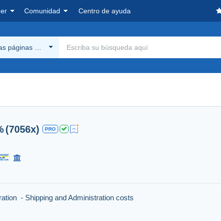
er
Comunidad
Centro de ayuda
las páginas Delcampe
%
(7056x)
PRO
ration - Shipping and Administration costs