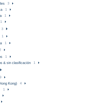
les
3
ATTENTION!
ca
1
n or lost by the Belgian Post or other Post offices, i do strongly adv
a
1
(prices on demand).
1
ays be sent to the address the customer has provided t
3
1
a
1
2
os
1
s & sin clasificación
1
9
Hong Kong)
4
s
1