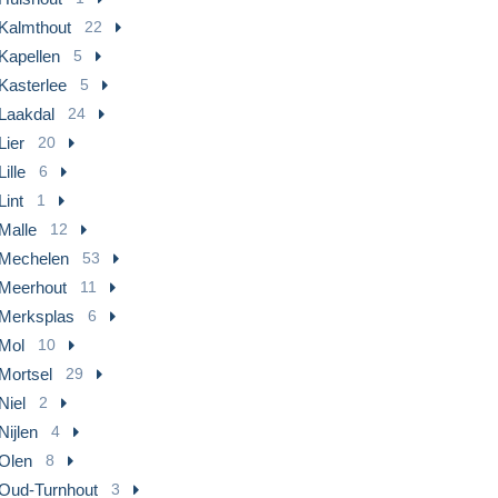
Kalmthout
22
Kapellen
5
Kasterlee
5
Laakdal
24
Lier
20
Lille
6
Lint
1
Malle
12
Mechelen
53
Meerhout
11
Merksplas
6
Mol
10
Mortsel
29
Niel
2
Nijlen
4
Olen
8
Oud-Turnhout
3