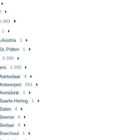
2
6.983
1
 Austria
1
St. Pölten
1
6.394
ers
1.395
Aartselaar
4
Antwerpen
581
Arendonk
1
Baarle-Hertog
1
Balen
4
Beerse
4
Berlaar
4
Boechout
1