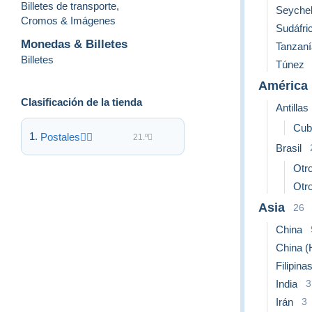
Billetes de transporte
,
Seychel
Cromos & Imágenes
Sudáfri
Monedas & Billetes
I can not be hold responsable for expeditions that get stole
Tanzaní
Billetes
Túnez
Items are alw
América
Clasificación de la tienda
Antillas
Cub
Postales
21.º
Brasil
Otr
Otro
Asia
26
China
China (
Filipina
India
3
Irán
3