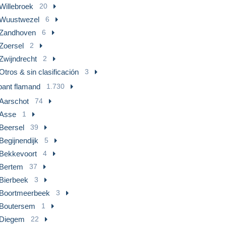
Willebroek
20
Wuustwezel
6
Zandhoven
6
Zoersel
2
Zwijndrecht
2
Otros & sin clasificación
3
bant flamand
1.730
Aarschot
74
Asse
1
Beersel
39
Begijnendijk
5
Bekkevoort
4
Bertem
37
Bierbeek
3
Boortmeerbeek
3
Boutersem
1
Diegem
22