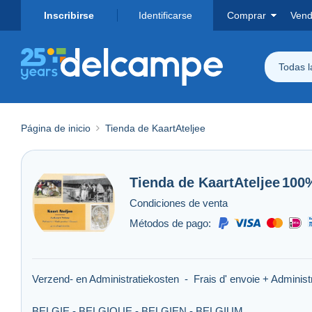
Inscribirse
Identificarse
Comprar
Vend
Todas 
Página de inicio
Tienda de KaartAteljee
Tienda de
KaartAteljee
100
Condiciones de venta
Métodos de pago:
Verzend- en Administratiekosten - Frais d' envoie + Administ
BELGIE - BELGIQUE - BELGIEN - BELGIUM