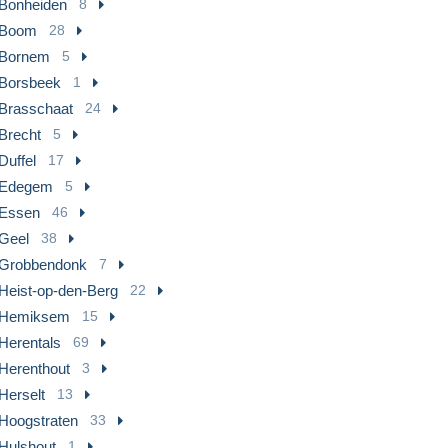
Bonheiden
8
Boom
28
Bornem
5
Borsbeek
1
Brasschaat
24
Brecht
5
Duffel
17
Edegem
5
Essen
46
Geel
38
Grobbendonk
7
Heist-op-den-Berg
22
Hemiksem
15
Herentals
69
Herenthout
3
Herselt
13
Hoogstraten
33
Hulshout
1