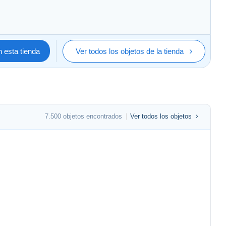
 esta tienda
Ver todos los objetos de la tienda
7.500 objetos encontrados
Ver todos los objetos
st , voor dure stukken raad ik U ernstig "aangetekende én
eft bij Delcampe !!!
es pays. Je Vous conseille urgent de prendre expédtion
ande).
ée à Delcampe !!!