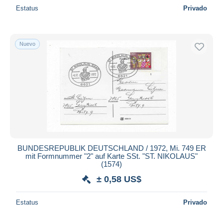
Estatus
Privado
Nuevo
BUNDESREPUBLIK DEUTSCHLAND / 1972, Mi. 749 ER
mit Formnummer "2" auf Karte SSt. "ST. NIKOLAUS"
(1574)
± 0,58 US$
Estatus
Privado