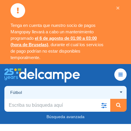
×
Tenga en cuenta que nuestro socio de pagos
Mangopay llevará a cabo un mantenimiento
programado
el 6 de agosto de 01:00 a 03:00
(hora de Bruselas)
, durante el cual los servicios
de pago podrían no estar disponibles
temporalmente.
Fútbol
Búsqueda avanzada