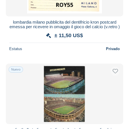
Todas las duraciones
Nuevo desde
Días
lombardia milano pubblicita del dentifricio kron postcard
emessa per ricevere in omaggio il gioco del calcio (v.retro )
Cerrando dentro
horas
de
± 11,50 US$
Precio
Estatus
Privado
De
a
US$
US$
Sólo con descuento
Nuevo
Envío gratis
Métodos de pago
PayPal
Transferencia bancaria
Visa
Mastercard
Bancontact