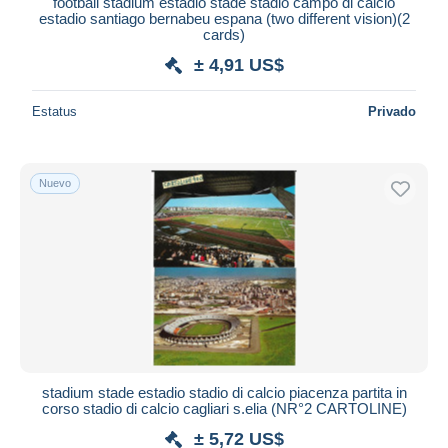
iDeal
football stadium estadio stade stadio campo di calcio
estadio santiago bernabeu espana (two different vision)(2
Maestro
cards)
Deseleccionar todo
± 4,91 US$
Residencia del vendedor
Estatus
Privado
Mundo entero
Nuevo
Aplicar
stadium stade estadio stadio di calcio piacenza partita in
corso stadio di calcio cagliari s.elia (NR°2 CARTOLINE)
± 5,72 US$