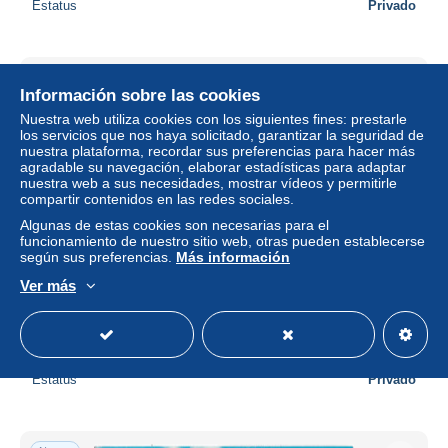
Estatus
Privado
Nuevo
Información sobre las cookies
Nuestra web utiliza cookies con los siguientes fines: prestarle
los servicios que nos haya solicitado, garantizar la seguridad de
nuestra plataforma, recordar sus preferencias para hacer más
agradable su navegación, elaborar estadísticas para adaptar
nuestra web a sus necesidades, mostrar vídeos y permitirle
compartir contenidos en las redes sociales.
Algunas de estas cookies son necesarias para el
funcionamiento de nuestro sitio web, otras pueden establecerse
según sus preferencias.
Más información
Ver más
stadio stade stadium estadio football calcio olimpiastadion
grus aus berlin ansichten vedute (f.piccolo/v.retro)
± 10,34 US$
Estatus
Privado