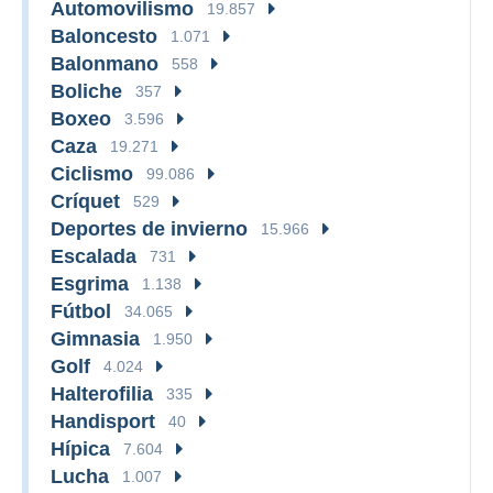
Automovilismo
19.857
Baloncesto
1.071
Balonmano
558
Boliche
357
Boxeo
3.596
Caza
19.271
Ciclismo
99.086
Críquet
529
Deportes de invierno
15.966
Escalada
731
Esgrima
1.138
Fútbol
34.065
Gimnasia
1.950
Golf
4.024
Halterofilia
335
Handisport
40
Hípica
7.604
Lucha
1.007