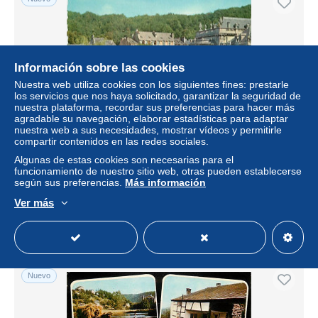
Información sobre las cookies
Nuestra web utiliza cookies con los siguientes fines: prestarle
los servicios que nos haya solicitado, garantizar la seguridad de
nuestra plataforma, recordar sus preferencias para hacer más
agradable su navegación, elaborar estadísticas para adaptar
nuestra web a sus necesidades, mostrar vídeos y permitirle
compartir contenidos en las redes sociales.
Carte Postale - Belgique - Spa - Le Parc du Casino -
Fleurs - Carte Neuve - CPM - Voir Scans Recto-Verso -
Algunas de estas cookies son necesarias para el
Poscard - Car
funcionamiento de nuestro sitio web, otras pueden establecerse
según sus preferencias.
Más información
± 1,15 US$
Ver más
Estatus
Profesional
Nuevo