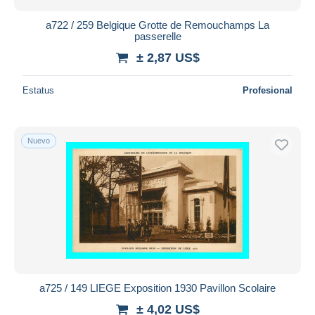
Herve
1.634
a722 / 259 Belgique Grotte de Remouchamps La
Huy
6.748
passerelle
Jalhay
2.710
± 2,87 US$
Juprelle
178
La Calamine - Kelmis
Estatus
Profesional
220
Liège
55.160
Lierneux
889
Nuevo
Limbourg
1.337
Lincent
90
Lontzen
458
Malmedy
7.552
Marchin
213
Modave
1.010
Nandrin
518
a725 / 149 LIEGE Exposition 1930 Pavillon Scolaire
Neupré
441
± 4,02 US$
Olne