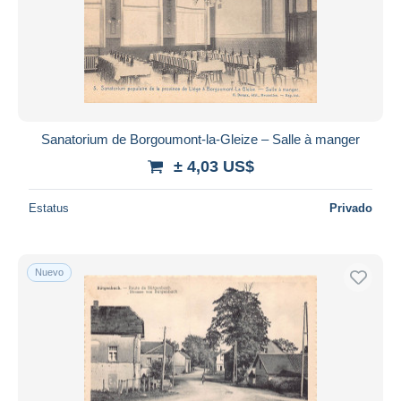
Otros
1
Otros & sin clasificación
13.070
Sanatorium de Borgoumont-la-Gleize – Salle à manger
± 4,03 US$
Estatus
Privado
Nuevo