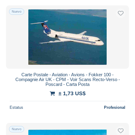
Sólo con descuento
Envío gratis
Nuevo
Métodos de pago
PayPal
Transferencia bancaria
Visa
Mastercard
Bancontact
iDeal
Carte Postale - Aviation - Avions - Fokker 100 -
Maestro
Compagnie Air UK - CPM - Voir Scans Recto-Verso -
Poscard - Carta Posta
Deseleccionar todo
± 1,73 US$
Residencia del vendedor
Mundo entero
Estatus
Profesional
Nuevo