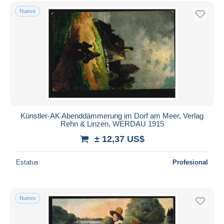
Sólo con descuento
Nuevo
Envío gratis
Métodos de pago
PayPal
Transferencia bancaria
Visa
Mastercard
Bancontact
iDeal
Künstler-AK Abenddämmerung im Dorf am Meer, Verlag
Rehn & Linzen, WERDAU 1915
Maestro
± 12,37 US$
Deseleccionar todo
Estatus
Profesional
Residencia del vendedor
Mundo entero
Nuevo