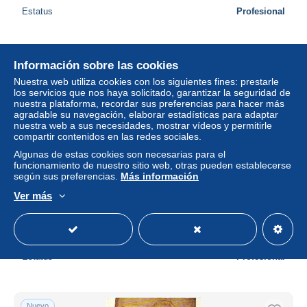
Estatus
Profesional
Nuevo
Información sobre las cookies
Nuestra web utiliza cookies con los siguientes fines: prestarle
los servicios que nos haya solicitado, garantizar la seguridad de
nuestra plataforma, recordar sus preferencias para hacer más
agradable su navegación, elaborar estadísticas para adaptar
nuestra web a sus necesidades, mostrar vídeos y permitirle
compartir contenidos en las redes sociales.
Algunas de estas cookies son necesarias para el
funcionamiento de nuestro sitio web, otras pueden establecerse
según sus preferencias.
Más información
Ver más
KÜGELGEN Schiller gl1922 #C9842
± 5,77 US$
Estatus
Profesional
Nuevo