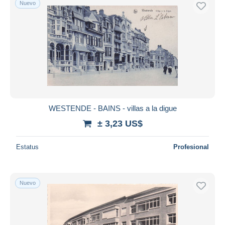
Nuevo
Sólo con descuento
Envío gratis
Métodos de pago
PayPal
Transferencia bancaria
Visa
Mastercard
Bancontact
WESTENDE - BAINS - villas a la digue
iDeal
± 3,23 US$
Maestro
Deseleccionar todo
Estatus
Profesional
Residencia del vendedor
Mundo entero
Nuevo