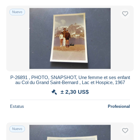
Sólo con descuento
Envío gratis
Nuevo
Métodos de pago
PayPal
Transferencia bancaria
Visa
Mastercard
Bancontact
iDeal
P-26891 , PHOTO, SNAPSHOT, Une femme et ses enfant
Maestro
au Col du Grand Saint-Bernard , Lac et Hospice, 1967
Deseleccionar todo
± 2,30 US$
Residencia del vendedor
Estatus
Profesional
Mundo entero
Nuevo