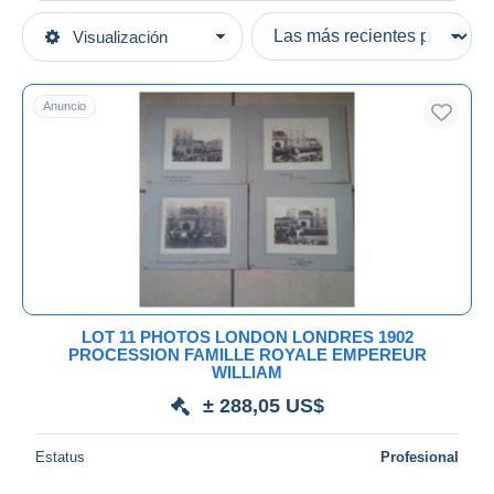
Tipo de venta
Visualización
Categorías principales
Activas
Fotografía
Precios fijos
Fotos
Anuncio
Subasta con ofertas
Fotos originales
Subastas sin pujas
Casa de subastas
Lugares
Vendidos
Duration
Todas las duraciones
Nuevo desde
Días
LOT 11 PHOTOS LONDON LONDRES 1902
PROCESSION FAMILLE ROYALE EMPEREUR
Cerrando dentro
WILLIAM
horas
de
± 288,05 US$
Precio
Estatus
Profesional
De
a
US$
US$