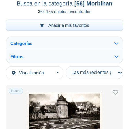
Busca en la categoría
[56] Morbihan
364.155 objetos encontrados
Añadir a mis favoritos
Categorías
Filtros
Ver todo
Tipo de venta
Visualización
Categorías principales
Activas
Postales
Precios fijos
Europa
Nuevo
Subasta con ofertas
Francia
Subastas sin pujas
Casa de subastas
[56] Morbihan
Ver todo
Vendidos
Allaire
355
Arradon
1.803
Duration