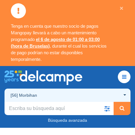
×
Tenga en cuenta que nuestro socio de pagos
Mangopay llevará a cabo un mantenimiento
programado
el 6 de agosto de 01:00 a 03:00
(hora de Bruselas)
, durante el cual los servicios
de pago podrían no estar disponibles
temporalmente.
[56] Morbihan
Búsqueda avanzada