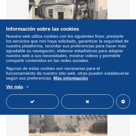
Información sobre las cookies
Nuestra web utiliza cookies con los siguientes fines: prestarle
56-VANNES-N°T5225-C/0307
los servicios que nos haya solicitado, garantizar la seguridad de
nuestra plataforma, recordar sus preferencias para hacer más
± 6,93 US$
agradable su navegación, elaborar estadísticas para adaptar
nuestra web a sus necesidades, mostrar vídeos y permitirle
compartir contenidos en las redes sociales.
Estatus
Profesional
Algunas de estas cookies son necesarias para el
funcionamiento de nuestro sitio web, otras pueden establecerse
según sus preferencias.
Más información
Nuevo
Ver más