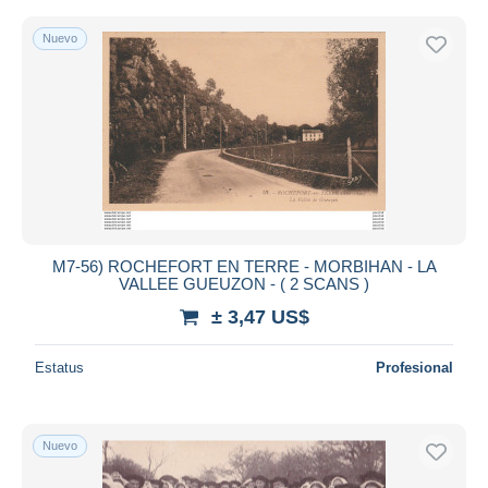
Palais
237
Nuevo
Pénestin
2.169
Otros & sin clasificación
85.482
M7-56) ROCHEFORT EN TERRE - MORBIHAN - LA
VALLEE GUEUZON - ( 2 SCANS )
± 3,47 US$
Estatus
Profesional
Nuevo