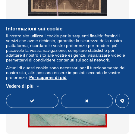
CHATELET EGLISE PIERRE ET PAUL DETRUITE EN
Informazioni sui cookie
1937
Il nostro sito utilizza i cookie per le seguenti finalità: fornirvi i
± 0,58 USD
servizi che avete richiesto, garantire la sicurezza della nostra
piattaforma, ricordare le vostre preferenze per rendere più
piacevole la vostra navigazione, compilare statistiche per
Stato
Residenziale
adattare il nostro sito alle vostre esigenze, visualizzare video e
permettervi di condividere contenuti sui social network.
Alcuni di questi cookie sono necessari per il funzionamento del
nostro sito, altri possono essere impostati secondo le vostre
preferenze.
Per saperne di più
Vedere di più