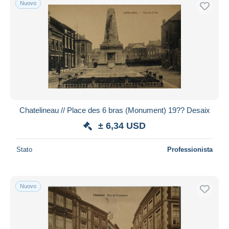
Nuovo
Spedizione gratuita
Metodi di pagamento
PayPal
Bonifico bancario
Visa
Mastercard
Bancontact
Chatelineau // Place des 6 bras (Monument) 19?? Desaix
iDeal
± 6,34 USD
Maestro
Deselezionare tutto
Stato
Professionista
Residenza del venditore
Tutto il mondo
Nuovo