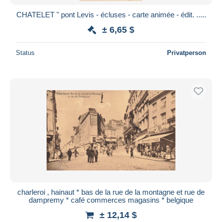
CHATELET " pont Levis - écluses - carte animée - édit. .....
± 6,65 $
Status
Privatperson
charleroi , hainaut * bas de la rue de la montagne et rue de
dampremy * café commerces magasins * belgique
± 12,14 $