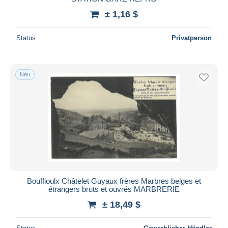
± 1,16 $
Status
Privatperson
Neu
Bouffioulx Châtelet Guyaux frères Marbres belges et
étrangers bruts et ouvrés MARBRERIE
± 18,49 $