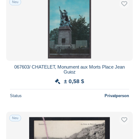
Neu
Kostenloser Versand
Zahlungsmethoden
PayPal
Banküberweisung
Visa
Mastercard
Bancontact
067603/ CHATELET, Monument aux Morts Place Jean
iDeal
Guioz
Maestro
± 0,58 $
Gesamte Auswahl aufheben
Status
Privatperson
Wohnsitz des Verkäufers
Weltweit
Neu