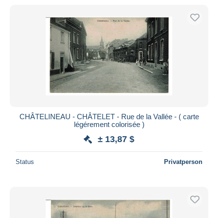
CHÂTELINEAU - CHÂTELET - Rue de la Vallée - ( carte
légérement colorisée )
± 13,87 $
Status
Privatperson