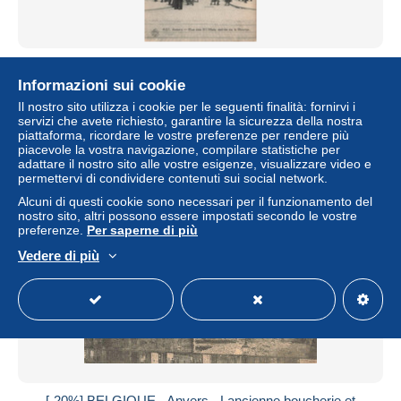
BELGIQUE - Envers - Rue des XII Mois - Entrée de
Bourse - Animé - CPA
Informazioni sui cookie
± 6,91 USD
Il nostro sito utilizza i cookie per le seguenti finalità: fornirvi i
servizi che avete richiesto, garantire la sicurezza della nostra
piattaforma, ricordare le vostre preferenze per rendere più
Stato
Professionale
piacevole la vostra navigazione, compilare statistiche per
adattare il nostro sito alle vostre esigenze, visualizzare video e
permettervi di condividere contenuti sui social network.
Alcuni di questi cookie sono necessari per il funzionamento del
nostro sito, altri possono essere impostati secondo le vostre
preferenze.
Per saperne di più
Vedere di più
[-20%] BELGIQUE - Anvers - Lancienne boucherie et