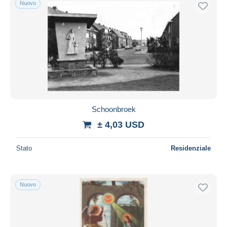
Nuovo
Spedizione gratuita
Metodi di pagamento
PayPal
Bonifico bancario
Visa
Mastercard
Bancontact
Schoonbroek
iDeal
± 4,03 USD
Maestro
Deselezionare tutto
Stato
Residenziale
Residenza del venditore
Tutto il mondo
Nuovo