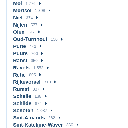
Mol
1.776
Mortsel
1.398
Niel
374
Nijlen
577
Olen
147
Oud-Turnhout
130
Putte
442
Puurs
703
Ranst
350
Ravels
1.552
Retie
805
Rijkevorsel
310
Rumst
337
Schelle
135
Schilde
674
Schoten
1.087
Sint-Amands
262
Sint-Katelijne-Waver
866