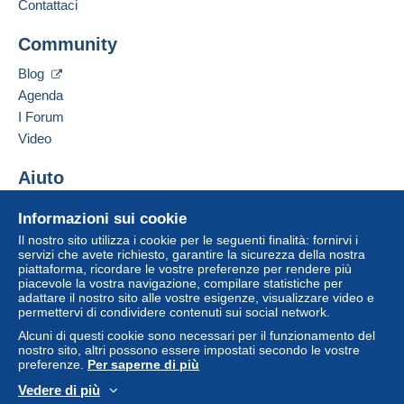
Contattaci
Community
Blog
Agenda
I Forum
Video
Aiuto
Centro assistenza
Informazioni sui cookie
Acquistare su Delcampe
Il nostro sito utilizza i cookie per le seguenti finalità: fornirvi i
Vendere su Delcampe
servizi che avete richiesto, garantire la sicurezza della nostra
piattaforma, ricordare le vostre preferenze per rendere più
Un sito sicuro
piacevole la vostra navigazione, compilare statistiche per
adattare il nostro sito alle vostre esigenze, visualizzare video e
permettervi di condividere contenuti sui social network.
Alcuni di questi cookie sono necessari per il funzionamento del
nostro sito, altri possono essere impostati secondo le vostre
preferenze.
Per saperne di più
Vedere di più