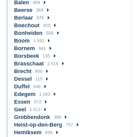
Balen
458
Beerse
369
Berlaar
675
Boechout
929
Bonheiden
568
Boom
1.592
Bornem
941
Borsbeek
135
Brasschaat
2.515
Brecht
800
Dessel
115
Duffel
546
Edegem
1.183
Essen
972
Geel
1.513
Grobbendonk
388
Heist-op-den-Berg
757
Hemiksem
694