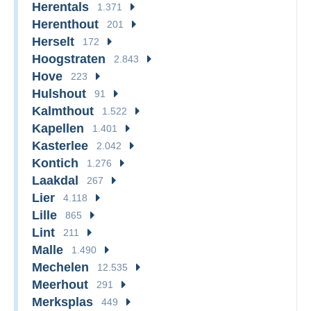
Herentals
1.371
Herenthout
201
Herselt
172
Hoogstraten
2.843
Hove
223
Hulshout
91
Kalmthout
1.522
Kapellen
1.401
Kasterlee
2.042
Kontich
1.276
Laakdal
267
Lier
4.118
Lille
865
Lint
211
Malle
1.490
Mechelen
12.535
Meerhout
291
Merksplas
449