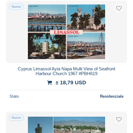
Spedizione gratuita
Nuovo
Metodi di pagamento
PayPal
Bonifico bancario
Visa
Mastercard
Bancontact
iDeal
Cyprus Limassol Ayia Napa Multi View of Seafront
Harbour Church 1967 #PBH619
Maestro
± 18,79 USD
Deselezionare tutto
Residenza del venditore
Stato
Residenziale
Tutto il mondo
Nuovo