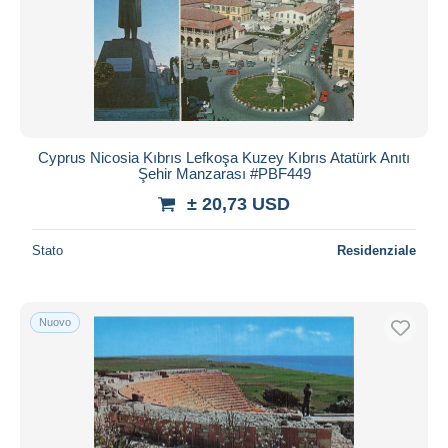
Aggiorna
Cyprus Nicosia Kıbrıs Lefkoşa Kuzey Kıbrıs Atatürk Anıtı
Şehir Manzarası #PBF449
± 20,73 USD
Stato
Residenziale
Nuovo