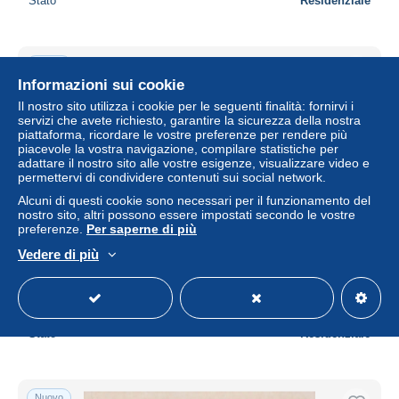
Stato
Residenziale
Nuovo
Informazioni sui cookie
Il nostro sito utilizza i cookie per le seguenti finalità: fornirvi i
servizi che avete richiesto, garantire la sicurezza della nostra
piattaforma, ricordare le vostre preferenze per rendere più
piacevole la vostra navigazione, compilare statistiche per
adattare il nostro sito alle vostre esigenze, visualizzare video e
permettervi di condividere contenuti sui social network.
Alcuni di questi cookie sono necessari per il funzionamento del
nostro sito, altri possono essere impostati secondo le vostre
preferenze.
Per saperne di più
Cyprus Khrysokhou Bay Paphos Coastal Landscape Blue
Vedere di più
Sea View #PBC879
± 17,27 USD
Stato
Residenziale
Nuovo