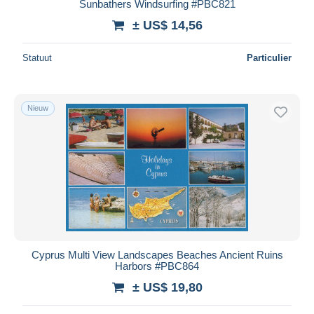
Sunbathers Windsurfing #PBC821
± US$ 14,56
Statuut
Particulier
Nieuw
Cyprus Multi View Landscapes Beaches Ancient Ruins
Harbors #PBC864
± US$ 19,80