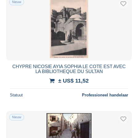
Nieuw
Gratis levering
Betaalmiddelen
PayPal
Bankoverschrijving
Visa
Mastercard
Bancontact
CHYPRE NICOSIE AYIA SOPHIA LE COTE EST AVEC
iDeal
LA BIBLIOTHEQUE DU SULTAN
Maestro
± US$ 11,52
Alles deselecteren
Statuut
Professioneel handelaar
Woonplaats van de verkoper
Wereldwijd
Nieuw