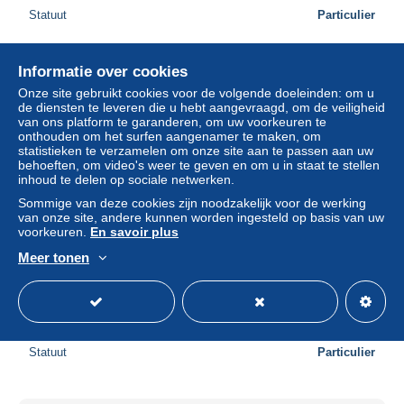
Statuut
Particulier
Informatie over cookies
Nieuw
Onze site gebruikt cookies voor de volgende doeleinden: om u
de diensten te leveren die u hebt aangevraagd, om de veiligheid
van ons platform te garanderen, om uw voorkeuren te
onthouden om het surfen aangenamer te maken, om
statistieken te verzamelen om onze site aan te passen aan uw
behoeften, om video's weer te geven en om u in staat te stellen
inhoud te delen op sociale netwerken.
Sommige van deze cookies zijn noodzakelijk voor de werking
van onze site, andere kunnen worden ingesteld op basis van uw
voorkeuren.
En savoir plus
Meer tonen
Cyprus Limassol District City Architecture Beach Street
Views #PBC876
± US$ 14,97
Statuut
Particulier