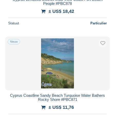
People #PBC878
± US$ 18,42
Statuut
Particulier
Nieuw
Cyprus Coastline Sandy Beach Turquoise Water Bathers
Rocky Shore #PBC871
± US$ 11,76