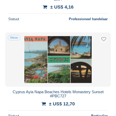
± US$ 4,16
Alles deselecteren
Woonplaats van de verkoper
Statuut
Professioneel handelaar
Wereldwijd
Nieuw
Toepassen
Cyprus Ayia Napa Beaches Hotels Monastery Sunset
#PBC727
± US$ 12,70
Statuut
Particulier