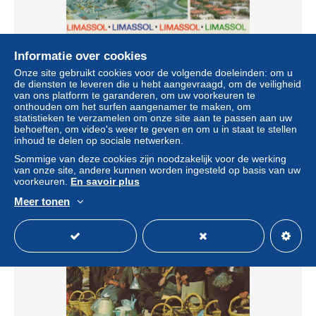
Informatie over cookies
Onze site gebruikt cookies voor de volgende doeleinden: om u
de diensten te leveren die u hebt aangevraagd, om de veiligheid
van ons platform te garanderen, om uw voorkeuren te
Cyprus Limassol District City Architecture Beach Street
onthouden om het surfen aangenamer te maken, om
Views #PBC876
statistieken te verzamelen om onze site aan te passen aan uw
± US$ 15,01
behoeften, om video's weer te geven en om u in staat te stellen
inhoud te delen op sociale netwerken.
Sommige van deze cookies zijn noodzakelijk voor de werking
Statuut
Particulier
van onze site, andere kunnen worden ingesteld op basis van uw
voorkeuren.
En savoir plus
Meer tonen
Nieuw