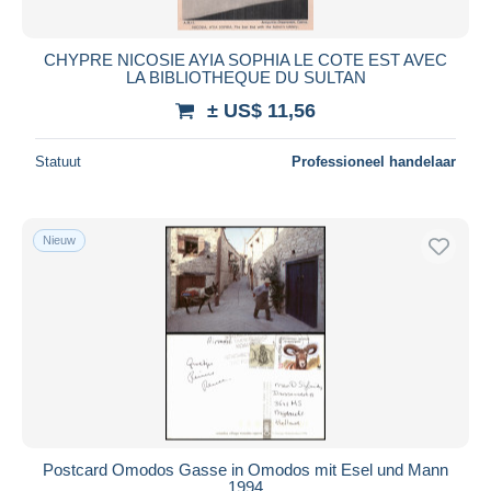
Alle looptijden
Nieuw sinds
Dagen
CHYPRE NICOSIE AYIA SOPHIA LE COTE EST AVEC
LA BIBLIOTHEQUE DU SULTAN
Eindigt binnen
uren
± US$ 11,56
Prijs
Statuut
Professioneel handelaar
Van
US$
tot
US$
Alleen met korting
Gratis levering
Nieuw
Betaalmiddelen
PayPal
Bankoverschrijving
Visa
Mastercard
Bancontact
iDeal
Postcard Omodos Gasse in Omodos mit Esel und Mann
1994
Maestro