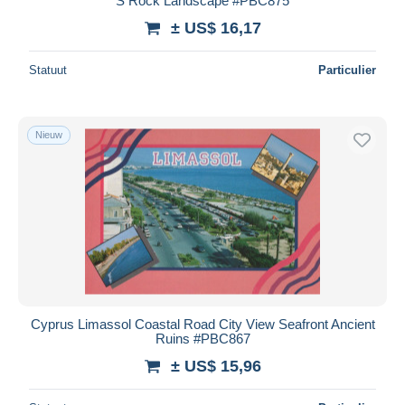
S Rock Landscape #PBC875
± US$ 16,17
Statuut
Particulier
Nieuw
Cyprus Limassol Coastal Road City View Seafront Ancient
Ruins #PBC867
± US$ 15,96