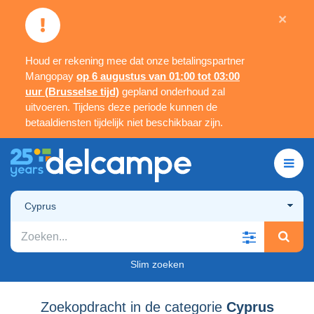
×
Houd er rekening mee dat onze betalingspartner
Mangopay
op 6 augustus van 01:00 tot 03:00
uur (Brusselse tijd)
gepland onderhoud zal
uitvoeren. Tijdens deze periode kunnen de
betaaldiensten tijdelijk niet beschikbaar zijn.
Cyprus
Slim zoeken
Zoekopdracht in de categorie
Cyprus