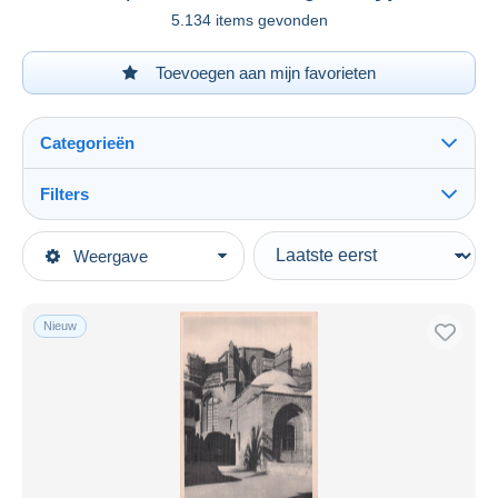
5.134 items gevonden
Toevoegen aan mijn favorieten
Categorieën
Filters
Alles zien
Type verkopen
Weergave
Topcategorieën
Actief
Postkaarten
Vaste prijs
Europa
Nieuw
Veiling met biedingen
Cyprus
Veilingen zonder biedingen
Veilinghuizen
Verkocht
Duur