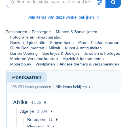
réductions intéressantes allant jusqu'à 50% sur certains
objets de la boutique.
Profitez aussi des nouveautés qui sont en vente chaque
Alle items van deze winkel bekijken
jour pour compléter vos collections!
Nous faisons les envois avec grand soin deux fois
Postkaarten
Postzegels
Munten & Bankbiljetten
par semaine; le mercredi et le samedi, nous mettons
Fotografie en Filmapparatuur
tout en oeuvre pour que votre commande vous
Boeken, Tijdschriften, Stripverhalen
Pins
Telefoonkaarten
parvienne en parfait état et le plus rapidement
Oude Documenten
Militair
Kunst & Antiquiteiten
possible. Si vous rencontrez le moindre problème,
Bar en Voeding
Spelletjes & Beeldjes
Juwelen & Horloges
nous sommes ouverts à la discussion et trouvons
Moderne Verzamelkaarten
Muziek & Instrumenten
toujours une solution.
Modelbouw
Vinylplaten
Andere thema's & verzamelingen
A très vite!
Postkaarten
L'équipe des Trésors de Victoria
188.283 items gevonden
Alle items bekijken
Afrika
4.825
Algerije
1.694
Beroepen
11
Kinderen
8