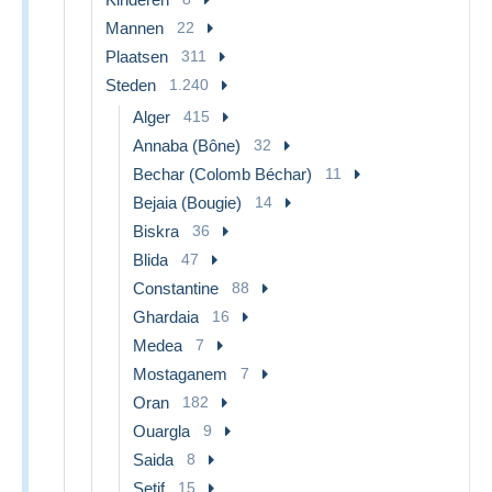
Mannen
22
Plaatsen
311
Steden
1.240
Alger
415
Annaba (Bône)
32
Bechar (Colomb Béchar)
11
Bejaia (Bougie)
14
Biskra
36
Blida
47
Constantine
88
Ghardaia
16
Medea
7
Mostaganem
7
Oran
182
Ouargla
9
Saida
8
Setif
15