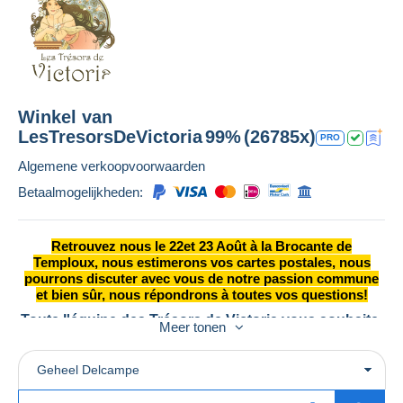
Winkel van
LesTresorsDeVictoria
99%
(26785x)
PRO
Algemene verkoopvoorwaarden
Betaalmogelijkheden:
Retrouvez nous le 22et 23 Août à la Brocante de
Temploux, nous estimerons vos cartes postales, nous
pourrons discuter avec vous de notre passion commune
et bien sûr, nous répondrons à toutes vos questions!
Toute l'équipe des Trésors de Victoria vous souhaite
Meer tonen
Une très belle semaine!
Geheel Delcampe
Pour vous faire plaisir, nous vous proposons de nouvelles