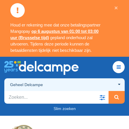
×
Houd er rekening mee dat onze betalingspartner
Mangopay
op 6 augustus van 01:00 tot 03:00
uur (Brusselse tijd)
gepland onderhoud zal
uitvoeren. Tijdens deze periode kunnen de
betaaldiensten tijdelijk niet beschikbaar zijn.
Geheel Delcampe
Slim zoeken