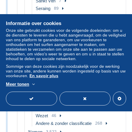
Sankt Vith
7
Seraing
89
Soumagne
17
Informatie over cookies
Spa
208
Onze site gebruikt cookies voor de volgende doeleinden: om u
Sprimont
56
de diensten te leveren die u hebt aangevraagd, om de veiligheid
Stavelot
72
van ons platform te garanderen, om uw voorkeuren te
onthouden om het surfen aangenamer te maken, om
Stoumont
19
statistieken te verzamelen om onze site aan te passen aan uw
behoeften, om video's weer te geven en om u in staat te stellen
Theux
63
inhoud te delen op sociale netwerken.
Tinlot
7
Sommige van deze cookies zijn noodzakelijk voor de werking
Trois-Ponts
11
van onze site, andere kunnen worden ingesteld op basis van uw
voorkeuren.
En savoir plus
Trooz
20
Meer tonen
Verviers
194
Villers-le-Bouillet
12
Weismes
29
Welkenraedt
8
Wezet
46
Andere & zonder classificatie
268
Namen
3.522