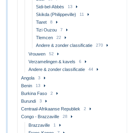
Sidi-bel-Abbès
13
Skikda (Philippeville)
11
Tiaret
8
Tizi Ouzou
7
Tlemcen
22
Andere & zonder classificatie
270
Vrouwen
52
Verzamelingen & kavels
6
Andere & zonder classificatie
44
Angola
3
Benin
13
Burkina Faso
2
Burundi
3
Centraal-Afrikaanse Republiek
2
Congo - Brazzaville
28
Brazzaville
1
Frans-Kongo
7