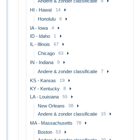
Andere & zonder classificatie
8
HI - Hawaï
14
Honolulu
6
IA - Iowa
4
ID - Idaho
1
IL - Illinois
67
Chicago
63
IN - Indiana
9
Andere & zonder classificatie
7
KS - Kansas
19
KY - Kentucky
8
LA - Louisiana
55
New Orleans
38
Andere & zonder classificatie
15
MA - Massachusetts
78
Boston
53
20