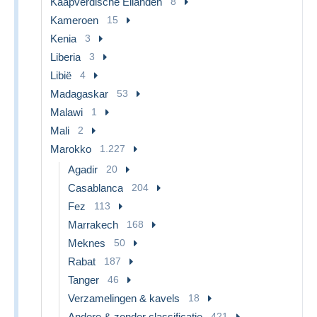
Kaapverdische Eilanden
8
Kameroen
15
Kenia
3
Liberia
3
Libië
4
Madagaskar
53
Malawi
1
Mali
2
Marokko
1.227
Agadir
20
Casablanca
204
Fez
113
Marrakech
168
Meknes
50
Rabat
187
Tanger
46
Verzamelingen & kavels
18
Andere & zonder classificatie
421