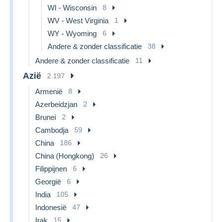
WI - Wisconsin
8
WV - West Virginia
1
WY - Wyoming
6
Andere & zonder classificatie
38
Andere & zonder classificatie
11
Azië
2.197
Armenië
8
Azerbeidzjan
2
Brunei
2
Cambodja
59
China
186
China (Hongkong)
26
Filippijnen
6
Georgië
6
India
105
Indonesië
47
Irak
15