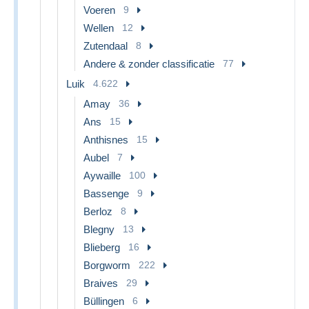
Voeren
9
Wellen
12
Zutendaal
8
Andere & zonder classificatie
77
Luik
4.622
Amay
36
Ans
15
Anthisnes
15
Aubel
7
Aywaille
100
Bassenge
9
Berloz
8
Blegny
13
Blieberg
16
Borgworm
222
Braives
29
Büllingen
6