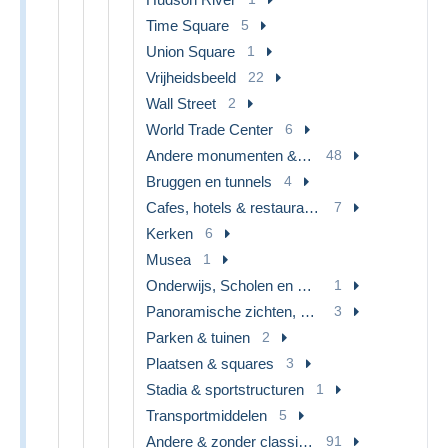
Time Square
5
Union Square
1
Vrijheidsbeeld
22
Wall Street
2
World Trade Center
6
Andere monumenten & gebouwen
48
Bruggen en tunnels
4
Cafes, hotels & restaurants
7
Kerken
6
Musea
1
Onderwijs, Scholen en Universiteiten
1
Panoramische zichten, Meerdere zichten
3
Parken & tuinen
2
Plaatsen & squares
3
Stadia & sportstructuren
1
Transportmiddelen
5
Andere & zonder classificatie
91