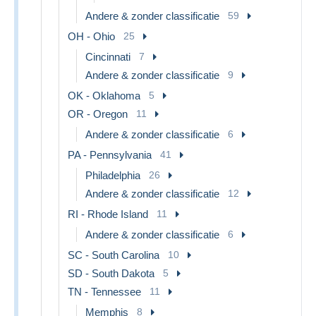
Andere & zonder classificatie
59
OH - Ohio
25
Cincinnati
7
Andere & zonder classificatie
9
OK - Oklahoma
5
OR - Oregon
11
Andere & zonder classificatie
6
PA - Pennsylvania
41
Philadelphia
26
Andere & zonder classificatie
12
RI - Rhode Island
11
Andere & zonder classificatie
6
SC - South Carolina
10
SD - South Dakota
5
TN - Tennessee
11
Memphis
8