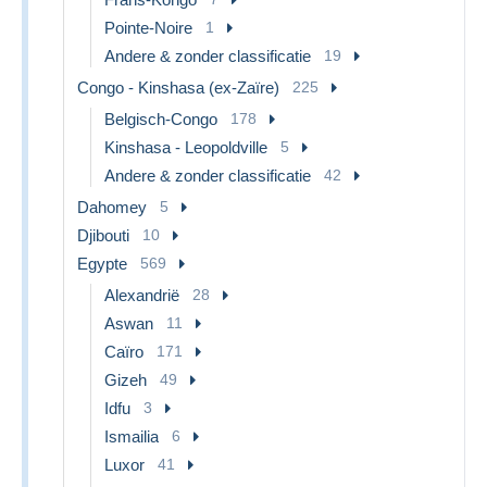
Pointe-Noire
1
Andere & zonder classificatie
19
Congo - Kinshasa (ex-Zaïre)
225
Belgisch-Congo
178
Kinshasa - Leopoldville
5
Andere & zonder classificatie
42
Dahomey
5
Djibouti
10
Egypte
569
Alexandrië
28
Aswan
11
Caïro
171
Gizeh
49
Idfu
3
Ismailia
6
Luxor
41