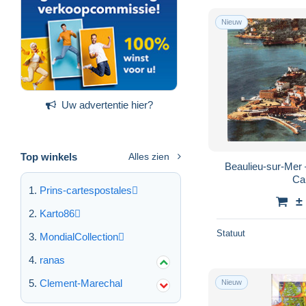
Nieuw
Uw advertentie hier?
Top winkels
Alles zien
Beaulieu-sur-Mer
Ca
Prins-cartespostales
±
Karto86
Statuut
MondialCollection
ranas
Clement-Marechal
Nieuw