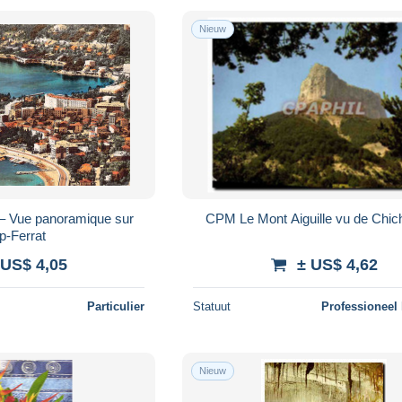
Nieuw
 – Vue panoramique sur
CPM Le Mont Aiguille vu de Chich
p-Ferrat
 US$ 4,05
± US$ 4,62
Particulier
Statuut
Professioneel
Nieuw