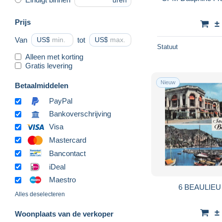
uren
Prijs
±
Van
US$
tot
US$
Statuut
Alleen met korting
Gratis levering
Nieuw
Betaalmiddelen
PayPal
Bankoverschrijving
Visa
Mastercard
Bancontact
iDeal
Maestro
6 BEAULIE
Alles deselecteren
±
Woonplaats van de verkoper