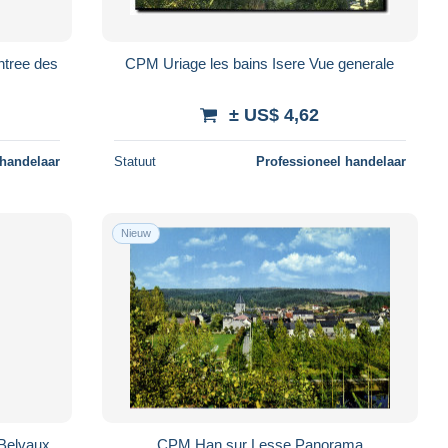
ntree des
CPM Uriage les bains Isere Vue generale
± US$ 4,62
 handelaar
Statuut
Professioneel handelaar
Nieuw
 Belvaux
CPM Han sur Lesse Panorama