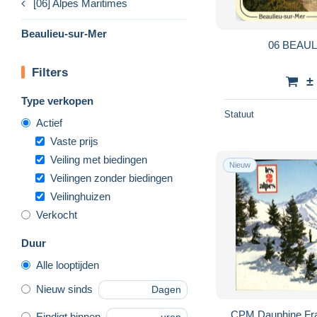
[06] Alpes Maritimes
Beaulieu-sur-Mer
06 BEAU
Filters
±
Type verkopen
Statuut
Actief
Vaste prijs
Veiling met biedingen
Nieuw
Veilingen zonder biedingen
Veilinghuizen
Verkocht
Duur
Alle looptijden
Nieuw sinds
Dagen
CPM Dauphine Fra
Eindigt binnen