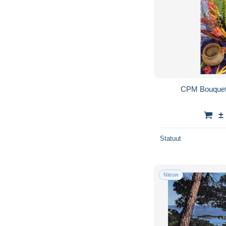
CPM Bouquet 
±
Statuut
Nieuw