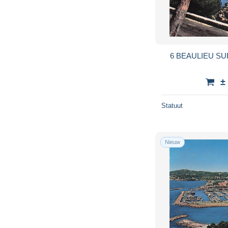
6 BEAULIEU S
±
Statuut
Nieuw