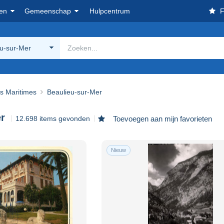
en
Gemeenschap
Hulpcentrum
F
eu-sur-Mer
es Maritimes
Beaulieu-sur-Mer
r
12.698 items gevonden
Toevoegen aan mijn favorieten
Nieuw