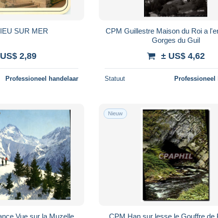
LIEU SUR MER
CPM Guillestre Maison du Roi a l'e
Gorges du Guil
 US$ 2,89
± US$ 4,62
Professioneel handelaar
Statuut
Professioneel
Nieuw
nce Vue sur la Muzelle
CPM Han sur lesse le Gouffre de