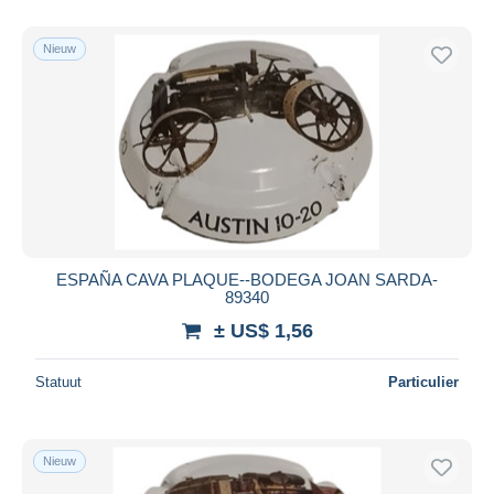
Miniflesjes
1.112
Alleen met korting
Reclameservetten
820
Gratis levering
Nieuw
Roerstokjes
318
Betaalmiddelen
Serviesgoed, glazen & bestek
4.170
PayPal
Speelkaarten
2.266
Meer tonen
Bankoverschrijving
Spiegels
37
Visa
Suiker
18.130
Mastercard
Uithangborden
88
Bancontact
Andere & zonder classificatie
7.960
iDeal
ESPAÑA CAVA PLAQUE--BODEGA JOAN SARDA-
89340
Maestro
± US$ 1,56
Alles deselecteren
Woonplaats van de verkoper
Statuut
Particulier
Wereldwijd
Nieuw