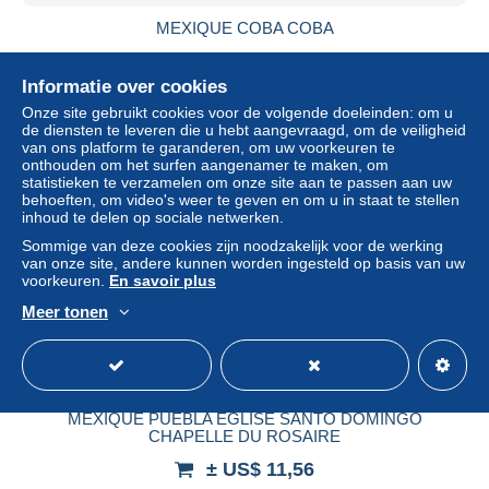
MEXIQUE COBA COBA
± US$ 6,82
Informatie over cookies
Statuut
Professioneel handelaar
Onze site gebruikt cookies voor de volgende doeleinden: om u
de diensten te leveren die u hebt aangevraagd, om de veiligheid
van ons platform te garanderen, om uw voorkeuren te
onthouden om het surfen aangenamer te maken, om
statistieken te verzamelen om onze site aan te passen aan uw
Nieuw
behoeften, om video's weer te geven en om u in staat te stellen
inhoud te delen op sociale netwerken.
Sommige van deze cookies zijn noodzakelijk voor de werking
van onze site, andere kunnen worden ingesteld op basis van uw
voorkeuren.
En savoir plus
Meer tonen
MEXIQUE PUEBLA EGLISE SANTO DOMINGO
CHAPELLE DU ROSAIRE
± US$ 11,56