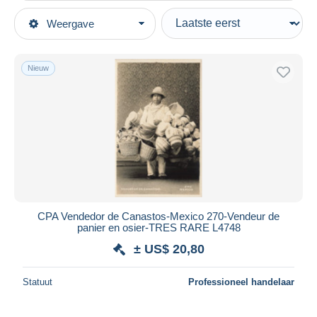
Type verkopen
Weergave
Topcategorieën
Actief
Postkaarten
Vaste prijs
Amerika
Nieuw
Veiling met biedingen
Mexico
Veilingen zonder biedingen
Veilinghuizen
Verkocht
Duur
Alle looptijden
Nieuw sinds
Dagen
CPA Vendedor de Canastos-Mexico 270-Vendeur de
panier en osier-TRES RARE L4748
Eindigt binnen
uren
± US$ 20,80
Prijs
Statuut
Professioneel handelaar
Van
US$
tot
US$
Alleen met korting