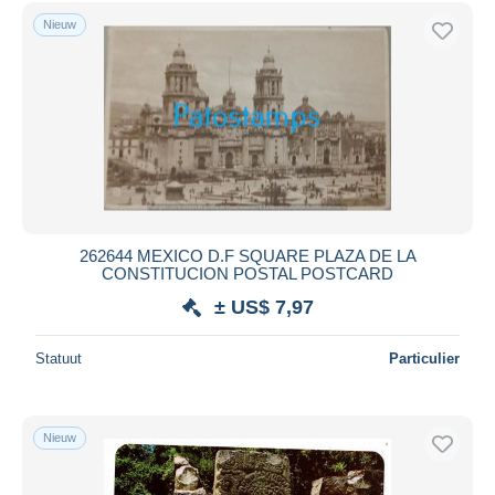
Gratis levering
Nieuw
Betaalmiddelen
PayPal
Bankoverschrijving
Visa
Mastercard
Bancontact
iDeal
262644 MEXICO D.F SQUARE PLAZA DE LA
CONSTITUCION POSTAL POSTCARD
Maestro
± US$ 7,97
Alles deselecteren
Woonplaats van de verkoper
Statuut
Particulier
Wereldwijd
Nieuw