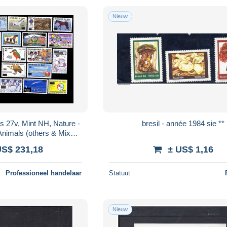
Nieuw
s 27v, Mint NH, Nature -
bresil - année 1984 sie **
 Animals (others & Mixed)
 Sport (other an..
US$ 231,18
± US$ 1,16
Professioneel handelaar
Statuut
Nieuw