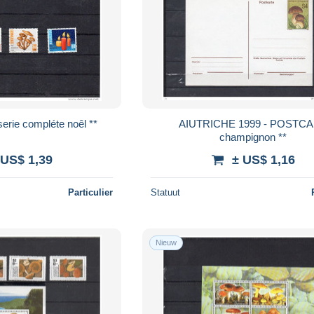
erie compléte noêl **
AIUTRICHE 1999 - POSTC
champignon **
 US$ 1,39
± US$ 1,16
Particulier
Statuut
Nieuw