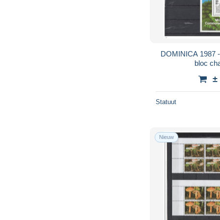
DOMINICA 1987 - serie complète et beau
±
Statuut
Nieuw