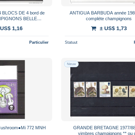
de
ANTIGUA BARBUDA année 1986 série
HAMPIGNONS BELLE
compléte champignons
TION CENTRALE
 US$ 1,16
± US$ 1,73
Particulier
Statuut
Nieuw
ushroom●Mi 772 MNH
GRANDE BRETAGNE 1977/88/
yimbres champignons ** ou 