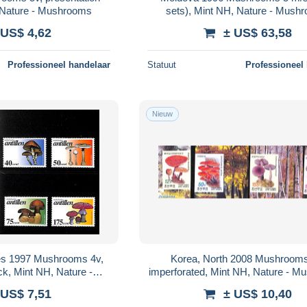
 Nature - Mushrooms
sets), Mint NH, Nature - Mush
 US$ 4,62
± US$ 63,58
Professioneel handelaar
Statuut
Professioneel
Nieuw
les 1997 Mushrooms 4v,
Korea, North 2008 Mushrooms
ck, Mint NH, Nature -
imperforated, Mint NH, Nature - 
shrooms
 US$ 7,51
± US$ 10,40