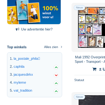
Nieuw
Uw advertentie hier?
Top winkels
Alles zien
Mali 1992 Overprint
la_postale_phila
Sport - Transport -
- Mushrooms -
caphila
± 
jacquesdirkx
Statuut
myleme
vat_tradition
Nieuw