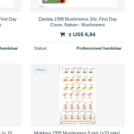
irst Day
Zambia 1998 Mushrooms 10v, First Day
s
Cover, Nature - Mushrooms
± US$ 6,94
 handelaar
Statuut
Professioneel handelaar
Nieuw
 (= 10
Moldova 1995 Mushrooms 5 m/s (=10 sets),