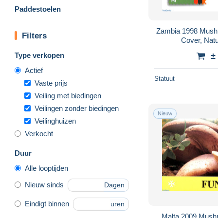
Paddestoelen
Zambia 1998 Mushr
Filters
Cover, Nat
Type verkopen
±
Actief
Statuut
Vaste prijs
Veiling met biedingen
Veilingen zonder biedingen
Nieuw
Veilinghuizen
Verkocht
Duur
Alle looptijden
Nieuw sinds
Dagen
Eindigt binnen
uren
Malta 2009 Mushr