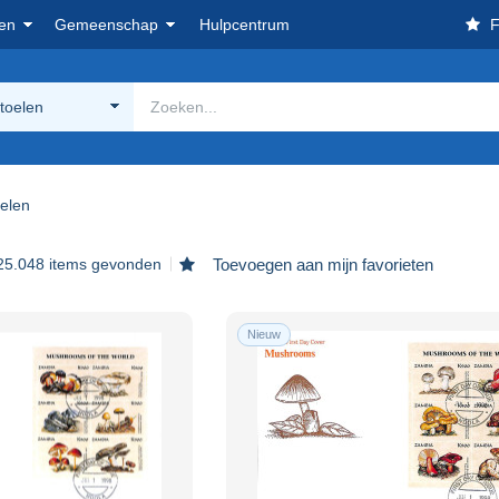
en
Gemeenschap
Hulpcentrum
F
toelen
elen
25.048 items gevonden
Toevoegen aan mijn favorieten
Nieuw