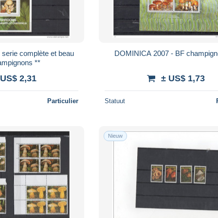
bloc champignons **
 US$ 2,31
± US$ 1,73
Particulier
Statuut
Nieuw