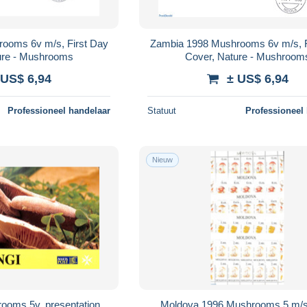
ooms 6v m/s, First Day
Zambia 1998 Mushrooms 6v m/s, F
ure - Mushrooms
Cover, Nature - Mushroom
 US$ 6,94
± US$ 6,94
Professioneel handelaar
Statuut
Professioneel
Nieuw
ooms 5v, presentation
Moldova 1996 Mushrooms 5 m/s