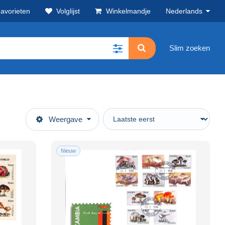
avorieten
Volglijst
Winkelmandje
Nederlands
Slim zoeken
Weergave
Nieuw