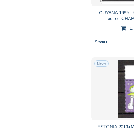
GUYANA 1989 - 4 BLOCS DE 4 bord 
feuille - C
OBLITERA
±
Statuut
Nieuw
ESTONIA 2013●M