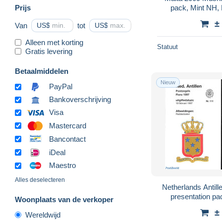
Prijs
pack, Mint NH,
±
Van
US$
tot
US$
Alleen met korting
Statuut
Gratis levering
Betaalmiddelen
Nieuw
PayPal
Bankoverschrijving
Visa
Mastercard
Bancontact
iDeal
Maestro
Alles deselecteren
Netherlands Antil
presentation pa
Woonplaats van de verkoper
Mu
±
Wereldwijd