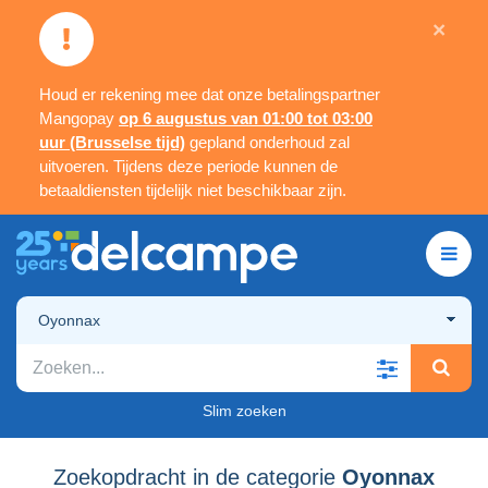
×
Houd er rekening mee dat onze betalingspartner
Mangopay
op 6 augustus van 01:00 tot 03:00
uur (Brusselse tijd)
gepland onderhoud zal
uitvoeren. Tijdens deze periode kunnen de
betaaldiensten tijdelijk niet beschikbaar zijn.
Oyonnax
Slim zoeken
Zoekopdracht in de categorie
Oyonnax