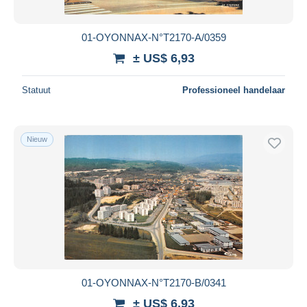
Alle looptijden
Nieuw sinds
Dagen
01-OYONNAX-N°T2170-A/0359
Eindigt binnen
uren
± US$ 6,93
Prijs
Statuut
Professioneel handelaar
Van
US$
tot
US$
Alleen met korting
Nieuw
Gratis levering
Betaalmiddelen
PayPal
Bankoverschrijving
Visa
Mastercard
Bancontact
01-OYONNAX-N°T2170-B/0341
iDeal
± US$ 6,93
Maestro