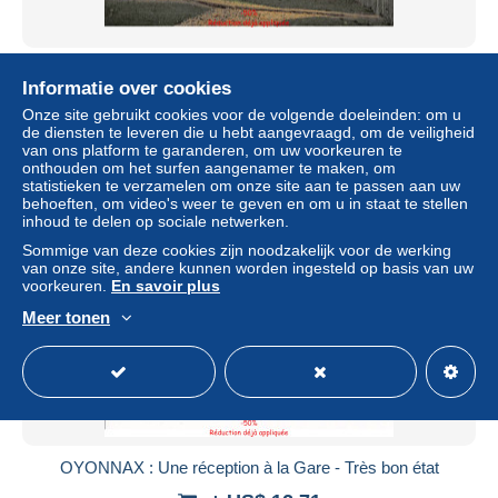
OYONNAX : villa des saules - Tres bon etat
Informatie over cookies
± US$ 6,93
Onze site gebruikt cookies voor de volgende doeleinden: om u
de diensten te leveren die u hebt aangevraagd, om de veiligheid
van ons platform te garanderen, om uw voorkeuren te
Statuut
Professioneel handelaar
onthouden om het surfen aangenamer te maken, om
statistieken te verzamelen om onze site aan te passen aan uw
behoeften, om video's weer te geven en om u in staat te stellen
inhoud te delen op sociale netwerken.
Nieuw
Sommige van deze cookies zijn noodzakelijk voor de werking
van onze site, andere kunnen worden ingesteld op basis van uw
voorkeuren.
En savoir plus
Meer tonen
OYONNAX : Une réception à la Gare - Très bon état