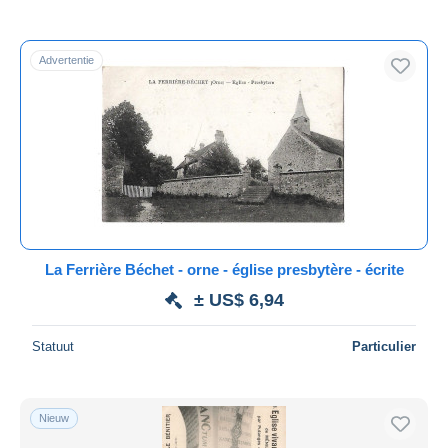
Alleen met korting
Gratis levering
Advertentie
Betaalmiddelen
PayPal
Bankoverschrijving
Visa
Mastercard
Bancontact
iDeal
La Ferrière Béchet - orne - église presbytère - écrite
Maestro
± US$ 6,94
Alles deselecteren
Woonplaats van de verkoper
Statuut
Particulier
Wereldwijd
Nieuw