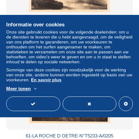
Informatie over cookies
61-LA ROUVRE-N°T5233-A/0203
Onze site gebruikt cookies voor de volgende doeleinden: om u
± US$ 6,94
de diensten te leveren die u hebt aangevraagd, om de veiligheid
van ons platform te garanderen, om uw voorkeuren te
onthouden om het surfen aangenamer te maken, om
Statuut
Professioneel handelaar
statistieken te verzamelen om onze site aan te passen aan uw
behoeften, om video's weer te geven en om u in staat te stellen
inhoud te delen op sociale netwerken.
Sommige van deze cookies zijn noodzakelijk voor de werking
Nieuw
van onze site, andere kunnen worden ingesteld op basis van uw
voorkeuren.
En savoir plus
Meer tonen
61-LA ROCHE D OETRE-N°T5233-A/0205