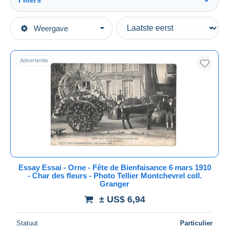
Alles zien
Type verkopen
Weergave
Topcategorieën
Actief
Postkaarten
Vaste prijs
Europa
Advertentie
Veiling met biedingen
Frankrijk
Veilingen zonder biedingen
[61] Orne
Veilinghuizen
Verkocht
Andere & zonder classificatie
Duur
Alle looptijden
Nieuw sinds
Dagen
Essay Essai - Orne - Fête de Bienfaisance 6 mars 1910
- Char des fleurs - Photo Tellier Montchevrel coll.
Eindigt binnen
uren
Granger
± US$ 6,94
Prijs
Van
US$
tot
US$
Statuut
Particulier