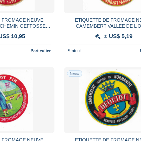
VE
ETIQUETTE DE FROMAGE NEUVE
CAMEMBERT VALLEE DE L'ORNE
 MANCHE SANS M.G.
HURAULT DIEPPE MEUS
US$ 10,95
± US$ 5,19
Particulier
Statuut
Nieuw
VE
ETIQUETTE DE FROMAGE NEUVE