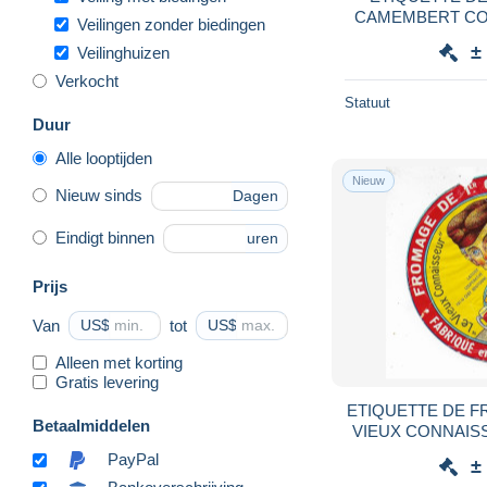
CAMEMBERT COOP DE LA MELUSINE
Veilingen zonder biedingen
CLOU
±
Veilinghuizen
Verkocht
Statuut
Duur
Alle looptijden
Nieuw
Nieuw sinds
Dagen
Eindigt binnen
uren
Prijs
Van
US$
tot
US$
Alleen met korting
Gratis levering
ETIQUETTE DE FROMAGE EN L'ETAT LE
Betaalmiddelen
VIEUX CONNAISSEUR COOP
BO
PayPal
±