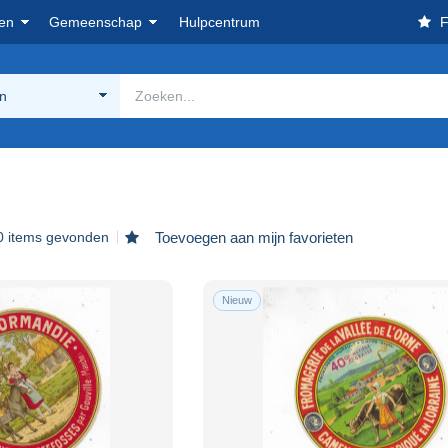
en
Gemeenschap
Hulpcentrum
F
en
0 items gevonden
Toevoegen aan mijn favorieten
Nieuw