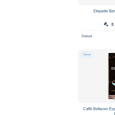
Etiquette B
±
Statuut
Nieuw
Caffè Bellarom Es