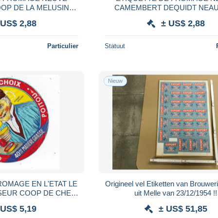
CAMEMBERT DEQUIDT NEAUFLES
E VIENNE
AUVERGNY EURE
 US$ 2,88
± US$ 2,88
Particulier
Statuut
Nieuw
Origineel vel Etiketten van Brouwer
 DE CHEF
uit Melle van 23/12/1954 !!
UTONNE
 US$ 5,19
± US$ 51,85