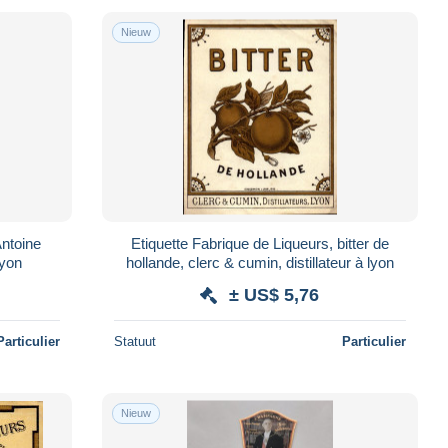
Nieuw
Antoine
Etiquette Fabrique de Liqueurs, bitter de
lyon
hollande, clerc & cumin, distillateur à lyon
± US$ 5,76
Particulier
Statuut
Particulier
Nieuw