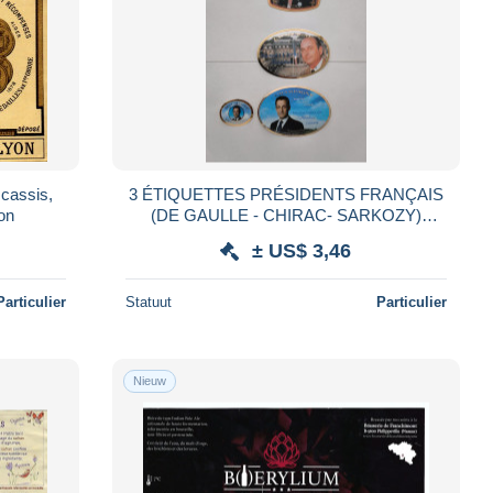
 cassis,
3 ÉTIQUETTES PRÉSIDENTS FRANÇAIS
yon
(DE GAULLE - CHIRAC- SARKOZY)
CHAMPAGNE ÉLABORÉ PAR PIERRE
± US$ 3,46
MIGNON LE BREUIL FRANCE
Particulier
Statuut
Particulier
Nieuw