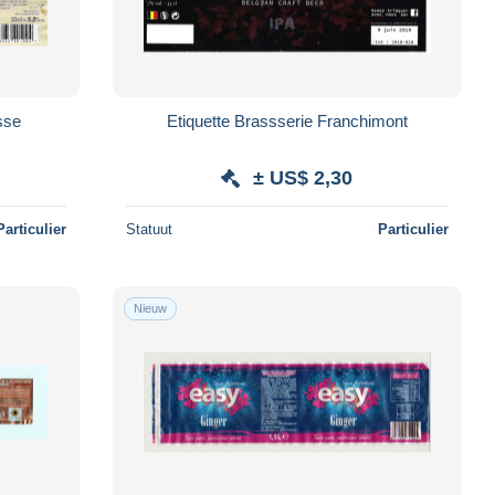
sse
Etiquette Brassserie Franchimont
± US$ 2,30
Particulier
Statuut
Particulier
Nieuw