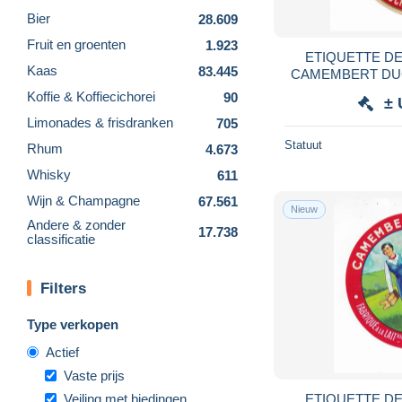
Bier
28.609
Fruit en groenten
1.923
ETIQUETTE DE FROMAGE NEU
Kaas
83.445
CAMEMBERT DUCHEMIN GEFFOSSES
PAR GOUVILLE
Koffie & Koffiecichorei
90
± 
Limonades & frisdranken
705
Statuut
Rhum
4.673
Whisky
611
Wijn & Champagne
67.561
Nieuw
Andere & zonder
17.738
classificatie
Filters
Type verkopen
Actief
Vaste prijs
Veiling met biedingen
ETIQUETTE DE FROMAGE NEU