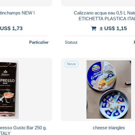
ertinchamps NEW !
Calizzano acqua eau 0,5 L Naturale
ETICHETTA PLAST
 US$ 1,73
± US$ 1,15
Particulier
Statuut
Nieuw
presso Gusto Bar 250 g.
cheese triangles
ITALY