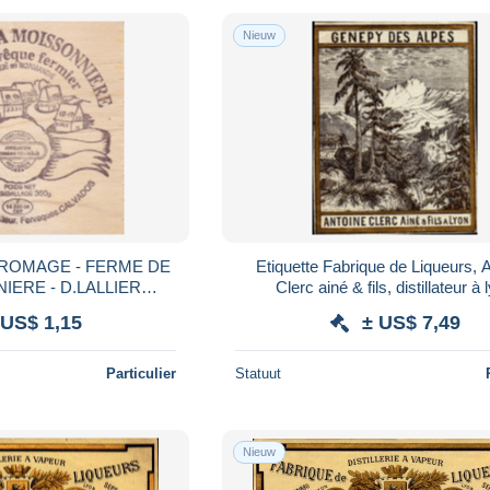
Nieuw
FROMAGE - FERME DE
Etiquette Fabrique de Liqueurs, 
IERE - D.LALLIER
Clerc ainé & fils, distillateur à 
LVADOS
 US$ 1,15
± US$ 7,49
Particulier
Statuut
Nieuw