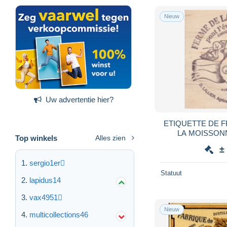
Nieuw
Uw advertentie hier?
ETIQUETTE DE 
LA MOISSONN
Top winkels
Alles zien
CA
±
sergio1er
Statuut
lapidus14
vax4951
Nieuw
multicollections46