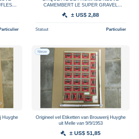
CAMEMBERT LE SUPER GRAVEL
LANTENNE VERRIERE DOUBS
± US$ 2,88
Particulier
Statuut
Particulier
Nieuw
ij Huyghe
Origineel vel Etiketten van Brouwerij Huyghe
uit Melle van 9/9/1953
± US$ 51,85