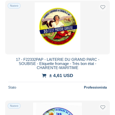
Spedizione gratuita
Nuovo
Metodi di pagamento
PayPal
Bonifico bancario
Visa
Mastercard
Bancontact
iDeal
17 - F22332PAP - LAITERIE DU GRAND PARC -
SOUBISE - Etiquette fromage - Très bon état -
Maestro
CHARENTE-MARITIME
Deselezionare tutto
± 4,61 USD
Residenza del venditore
Stato
Professionista
Tutto il mondo
Nuovo