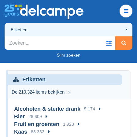
Etiketten
Slim zoeken
Etiketten
De 210.324 items bekijken
Alcoholen & sterke drank
5.174
Bier
28.609
Fruit en groenten
1.923
Kaas
83.332