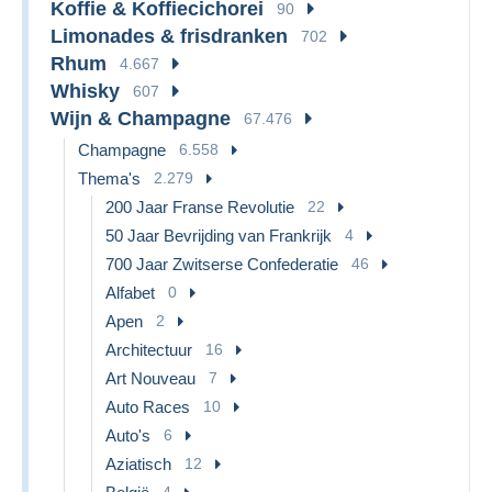
Koffie & Koffiecichorei
90
Limonades & frisdranken
702
Rhum
4.667
Whisky
607
Wijn & Champagne
67.476
Champagne
6.558
Thema's
2.279
200 Jaar Franse Revolutie
22
50 Jaar Bevrijding van Frankrijk
4
700 Jaar Zwitserse Confederatie
46
Alfabet
0
Apen
2
Architectuur
16
Art Nouveau
7
Auto Races
10
Auto's
6
Aziatisch
12
4