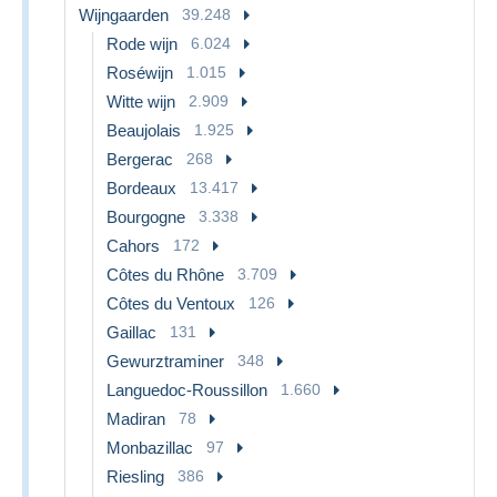
Wijngaarden
39.248
Rode wijn
6.024
Roséwijn
1.015
Witte wijn
2.909
Beaujolais
1.925
Bergerac
268
Bordeaux
13.417
Bourgogne
3.338
Cahors
172
Côtes du Rhône
3.709
Côtes du Ventoux
126
Gaillac
131
Gewurztraminer
348
Languedoc-Roussillon
1.660
Madiran
78
Monbazillac
97
Riesling
386