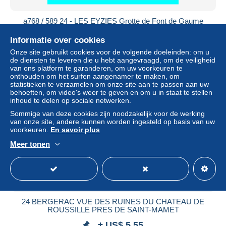
a768 / 589 24 - LES EYZIES Grotte de Font de Gaume
± US$ 2,30
Informatie over cookies
Onze site gebruikt cookies voor de volgende doeleinden: om u
Statuut
Professioneel handelaar
de diensten te leveren die u hebt aangevraagd, om de veiligheid
van ons platform te garanderen, om uw voorkeuren te
onthouden om het surfen aangenamer te maken, om
statistieken te verzamelen om onze site aan te passen aan uw
behoeften, om video's weer te geven en om u in staat te stellen
Nieuw
inhoud te delen op sociale netwerken.
Sommige van deze cookies zijn noodzakelijk voor de werking
van onze site, andere kunnen worden ingesteld op basis van uw
voorkeuren.
En savoir plus
Meer tonen
24 BERGERAC VUE DES RUINES DU CHATEAU DE
ROUSSILLE PRES DE SAINT-MAMET
± US$ 5,55