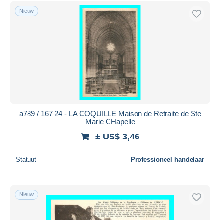
Périgueux
26.814
Gratis levering
Nieuw
Riberac
3.197
Betaalmiddelen
Sarlat la Caneda
11.342
PayPal
Terrasson-la-Villedieu
602
Bankoverschrijving
Thiviers
2.552
Visa
Andere Gemeenten
16
Mastercard
Andere & zonder classificatie
141.278
Meer tonen
Bancontact
iDeal
a789 / 167 24 - LA COQUILLE Maison de Retraite de Ste
Marie CHapelle
Maestro
± US$ 3,46
Alles deselecteren
Woonplaats van de verkoper
Statuut
Professioneel handelaar
Wereldwijd
Nieuw