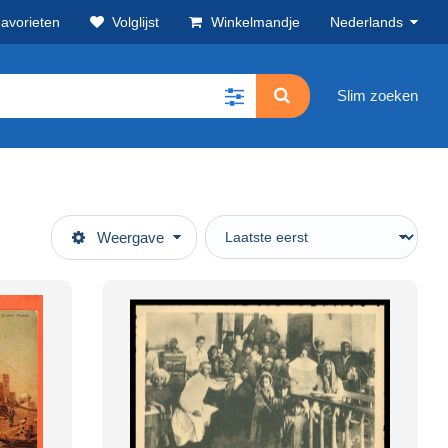
avorieten
Volglijst
Winkelmandje
Nederlands
Slim zoeken
Weergave