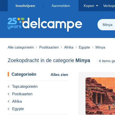
Inschrijven
Aanmelden
Kopen
Verkop
Minya
Alle categorieën
Postkaarten
Afrika
Egypte
Minya
Zoekopdracht in de categorie
Minya
4 items 
Categorieën
Alles zien
Topcategorieën
Postkaarten
Afrika
Egypte