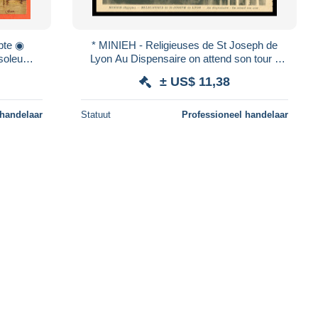
pte ◉
* MINIEH - Religieuses de St Joseph de
soleum
Lyon Au Dispensaire on attend son tour -
WERNER
Animée - Prêtre - Saint - Edit. LESCUYER
± US$ 11,38
 handelaar
Statuut
Professioneel handelaar