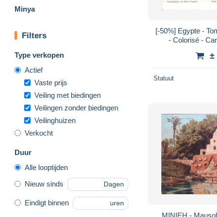
Minya
[-50%] Egypte - T
Filters
- Colorisé - Ca
Type verkopen
±
Actief
Statuut
Vaste prijs
Veiling met biedingen
Veilingen zonder biedingen
Veilinghuizen
Verkocht
Duur
Alle looptijden
Nieuw sinds
Dagen
Eindigt binnen
uren
MINIEH - Mausol