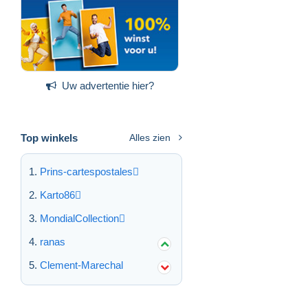
Uw advertentie hier?
Top winkels
Alles zien
Prins-cartespostales
Karto86
MondialCollection
ranas
Clement-Marechal