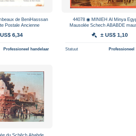
ombeaux de BeniHasssan
44078 ◉ MINIEH Al Minya Egy
rte Postale Ancienne
Mausolée Schech ABABDE mau
Tomb Grabmal ◉ Illustration 
 US$ 6,34
± US$ 1,10
1910s ◉ F.M.K 1413
Professioneel handelaar
Statuut
Professioneel
ée du Schêch Ababde