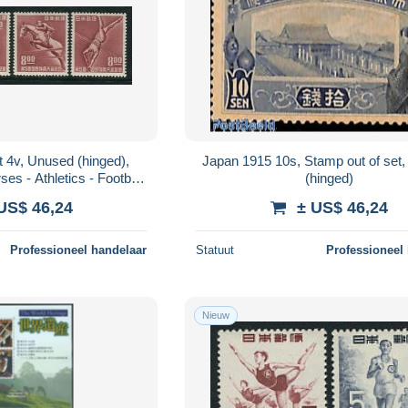
 4v, Unused (hinged),
Japan 1915 10s, Stamp out of set
ses - Athletics - Football
(hinged)
Sport (other and m..
US$ 46,24
± US$ 46,24
Professioneel handelaar
Statuut
Professioneel
Nieuw