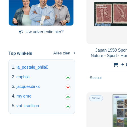
Uw advertentie hier?
Japan 1950 Sport
Top winkels
Alles zien
Nature - Sport - Hor
- Gymnastics - 
± 
la_postale_phila
caphila
Statuut
jacquesdirkx
myleme
Nieuw
vat_tradition