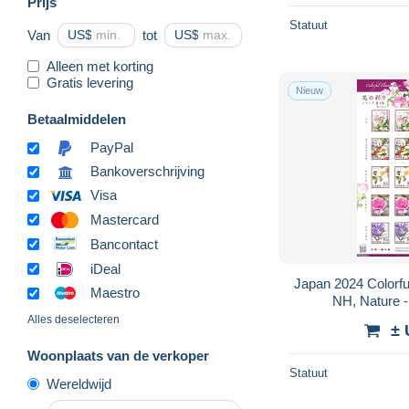
Prijs
Statuut
Van
US$
tot
US$
Alleen met korting
Gratis levering
Nieuw
Betaalmiddelen
PayPal
Bankoverschrijving
Visa
Mastercard
Bancontact
iDeal
Japan 2024 Colorful
Maestro
NH, Nature -
Alles deselecteren
± 
Woonplaats van de verkoper
Statuut
Wereldwijd