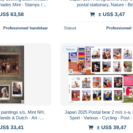
Shades Mint - Stamps /
postal stationary, Nature - Bi
ken / Timbres
US$ 63,58
± US$ 3,47
Professioneel handelaar
Statuut
Professioneel
Nieuw
paintings s/s, Mint NH,
Japan 2025 Postal bear 2 m/s s-a,
lands & Dutch - Art -
Sport - Various - Cycling - Post 
s - Rembrandt
Bears
US$ 33,41
± US$ 39,47