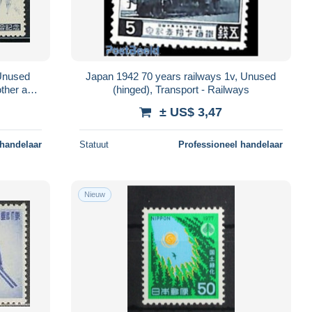
 Unused
Japan 1942 70 years railways 1v, Unused
other and
(hinged), Transport - Railways
± US$ 3,47
 handelaar
Statuut
Professioneel handelaar
Nieuw