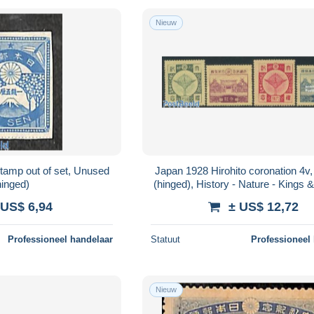
Nieuw
tamp out of set, Unused
Japan 1928 Hirohito coronation 4v
hinged)
(hinged), History - Nature - Kings
(Royalty) - Birds
 US$ 6,94
± US$ 12,72
Professioneel handelaar
Statuut
Professioneel
Nieuw