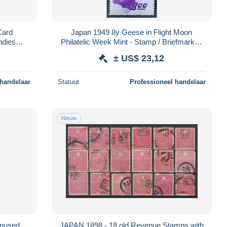
Card
Japan 1949 8y Geese in Flight Moon
ndies
Philatelic Week Mint - Stamp / Briefmarke /
tationery
Timbre
± US$ 23,12
 handelaar
Statuut
Professioneel handelaar
Nieuw
Unused
JAPAN 1898 - 18 old Revenue Stamps with