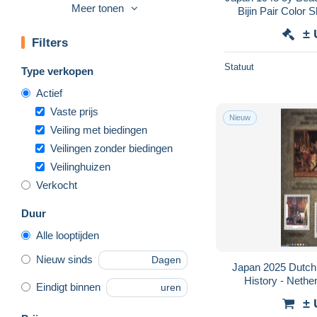
Meer tonen
Bijin Pair Color 
Telegraafzegels
242
Briefmar
Volledig jaar
14
± 
Filters
Andere
2.119
Statuut
Type verkopen
Verzamelingen & Reeksen
1.034
Andere & zonder
Actief
16.128
classificatie
Vaste prijs
Nieuw
Veiling met biedingen
Veilingen zonder biedingen
Veilinghuizen
Verkocht
Duur
Alle looptijden
Nieuw sinds
Dagen
Japan 2025 Dutch 
History - Nether
Eindigt binnen
uren
Painting
± 