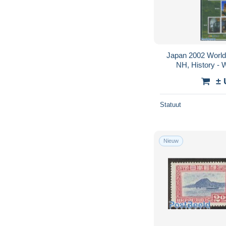
Japan 2002 World 
NH, History - W
Architect
± 
Statuut
Nieuw