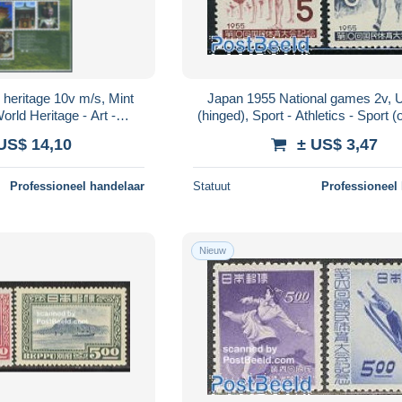
heritage 10v m/s, Mint
Japan 1955 National games 2v,
orld Heritage - Art -
(hinged), Sport - Athletics - Sport (
ure - Sculpture
mixed)
US$ 14,10
± US$ 3,47
Professioneel handelaar
Statuut
Professioneel
Nieuw