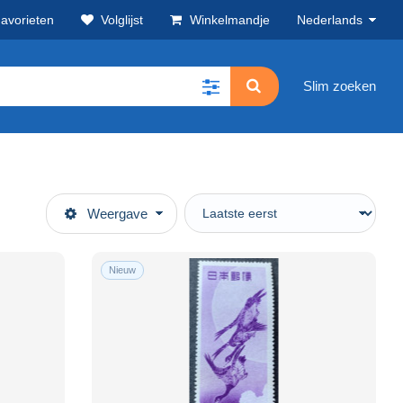
avorieten
Volglijst
Winkelmandje
Nederlands
Slim zoeken
Weergave
Nieuw