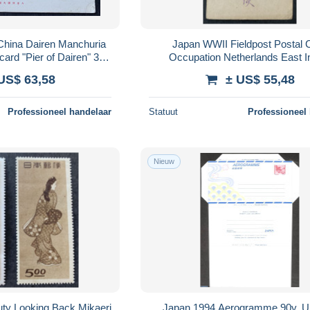
China Dairen Manchuria
Japan WWII Fieldpost Postal 
ard "Pier of Dairen" 3-
Occupation Netherlands East I
ng to Graz Austria
Sumatra Miya Unit Censor Postal S
US$ 63,58
± US$ 55,48
Ganzsache
Professioneel handelaar
Statuut
Professioneel
Nieuw
ty Looking Back Mikaeri
Japan 1994 Aerogramme 90y, 