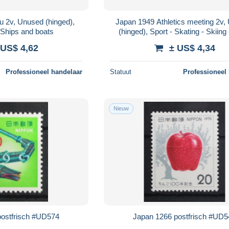
 2v, Unused (hinged),
Japan 1949 Athletics meeting 2v
 Ships and boats
(hinged), Sport - Skating - Skiing 
(other and mixed)
 US$ 4,62
± US$ 4,34
Professioneel handelaar
Statuut
Professioneel
Nieuw
postfrisch #UD574
Japan 1266 postfrisch #UD