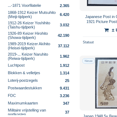
...-1871 Voorfilatelie
2.365
1868-1912 Keizer Mutsuhito
6.420
(Meiji-tijdperk)
Japanese Post in 
1921 Picture Postc
1912-26 Keizer Yoshihito
3.032
Color Franki
(Taishu-tijdperk)
± 
1926-89 Keizer Hirohito
42.190
(Showa-tijdperk)
Statuut
1989-2019 Keizer Akihito
37.112
(Heisei-tijdperk)
2019-... Keizer Naruhito
1.962
(Reiwa-tijdperk)
Nieuw
Luchtpost
1.912
Blokken & velletjes
1.314
Loterij-postzegels
25
Postwaardestukken
9.431
FDC
3.236
Maximumkaarten
347
Militaire vrijstelling van
37
portkosten
Japan 1948 5y Beau