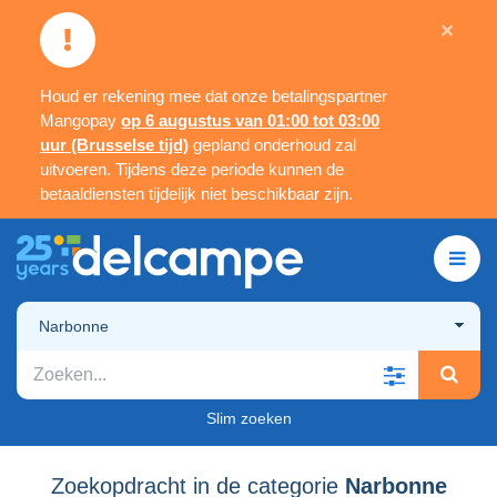
×
Houd er rekening mee dat onze betalingspartner
Mangopay
op 6 augustus van 01:00 tot 03:00
uur (Brusselse tijd)
gepland onderhoud zal
uitvoeren. Tijdens deze periode kunnen de
betaaldiensten tijdelijk niet beschikbaar zijn.
Narbonne
Slim zoeken
Zoekopdracht in de categorie
Narbonne