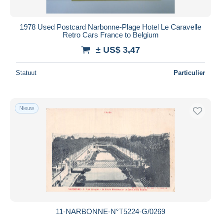
Alle looptijden
Nieuw sinds
Dagen
1978 Used Postcard Narbonne-Plage Hotel Le Caravelle
Retro Cars France to Belgium
Eindigt binnen
uren
± US$ 3,47
Prijs
Statuut
Particulier
Van
US$
tot
US$
Alleen met korting
Gratis levering
Nieuw
Betaalmiddelen
PayPal
Bankoverschrijving
Visa
Mastercard
Bancontact
iDeal
11-NARBONNE-N°T5224-G/0269
Maestro