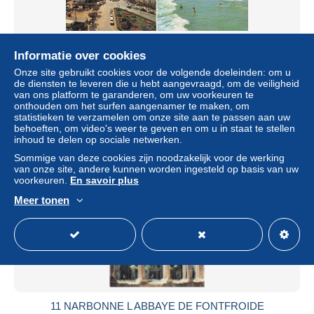
11 NARBONNE PLAGE
Informatie over cookies
Onze site gebruikt cookies voor de volgende doeleinden: om u
± US$ 6,82
de diensten te leveren die u hebt aangevraagd, om de veiligheid
van ons platform te garanderen, om uw voorkeuren te
onthouden om het surfen aangenamer te maken, om
Statuut
Professioneel handelaar
statistieken te verzamelen om onze site aan te passen aan uw
behoeften, om video's weer te geven en om u in staat te stellen
inhoud te delen op sociale netwerken.
Sommige van deze cookies zijn noodzakelijk voor de werking
Nieuw
van onze site, andere kunnen worden ingesteld op basis van uw
voorkeuren.
En savoir plus
Meer tonen
11 NARBONNE L ABBAYE DE FONTFROIDE