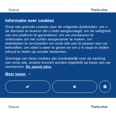
Statuut
Particulier
Informatie over cookies
Onze site gebruikt cookies voor de volgende doeleinden: om u
Nieuw
de diensten te leveren die u hebt aangevraagd, om de veiligheid
van ons platform te garanderen, om uw voorkeuren te
onthouden om het surfen aangenamer te maken, om
statistieken te verzamelen om onze site aan te passen aan uw
behoeften, om video's weer te geven en om u in staat te stellen
inhoud te delen op sociale netwerken.
Sommige van deze cookies zijn noodzakelijk voor de werking
van onze site, andere kunnen worden ingesteld op basis van uw
voorkeuren.
En savoir plus
Meer tonen
Italia ROMA Via Vittorio Veneto Serale Illuminata Traffico
Notturno #PBD691
± US$ 16,17
Statuut
Particulier