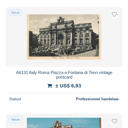
Alleen met korting
Gratis levering
Nieuw
Betaalmiddelen
PayPal
Bankoverschrijving
Visa
Mastercard
Bancontact
iDeal
A6131 Italy Roma Piazza e Fontana di Trevi vintage
postcard
Maestro
± US$ 6,93
Alles deselecteren
Woonplaats van de verkoper
Statuut
Professioneel handelaar
Wereldwijd
Nieuw