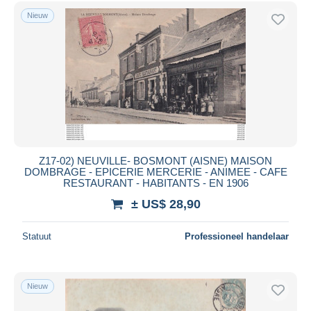
Sissonne
9.080
Gratis levering
Nieuw
Soissons
26.067
Betaalmiddelen
Vervins
3.124
PayPal
Vic sur Aisne
2.433
Bankoverschrijving
Villers Cotterets
7.697
Visa
Andere Gemeenten
83
Mastercard
Andere & zonder classificatie
176.917
Meer tonen
Bancontact
iDeal
Z17-02) NEUVILLE- BOSMONT (AISNE) MAISON
DOMBRAGE - EPICERIE MERCERIE - ANIMEE - CAFE
Maestro
RESTAURANT - HABITANTS - EN 1906
Alles deselecteren
± US$ 28,90
Woonplaats van de verkoper
Statuut
Professioneel handelaar
Wereldwijd
Nieuw