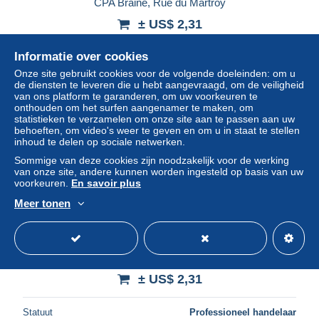
CPA Braine, Rue du Martroy
± US$ 2,31
Informatie over cookies
Statuut
Professioneel handelaar
Onze site gebruikt cookies voor de volgende doeleinden: om u
de diensten te leveren die u hebt aangevraagd, om de veiligheid
van ons platform te garanderen, om uw voorkeuren te
onthouden om het surfen aangenamer te maken, om
Nieuw
statistieken te verzamelen om onze site aan te passen aan uw
behoeften, om video's weer te geven en om u in staat te stellen
inhoud te delen op sociale netwerken.
Sommige van deze cookies zijn noodzakelijk voor de werking
van onze site, andere kunnen worden ingesteld op basis van uw
voorkeuren.
En savoir plus
Meer tonen
CPA Bohain, Place de l`Hôtel-de-Ville
± US$ 2,31
Statuut
Professioneel handelaar