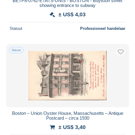
BETP8-0742-ETATS-UNIS - BOSTON - Boylston street
showing entrance to subway
± US$ 4,03
Statuut
Professioneel handelaar
Nieuw
Boston – Union Oyster House, Massachusetts – Antique
Postcard – circa 1930
± US$ 3,40