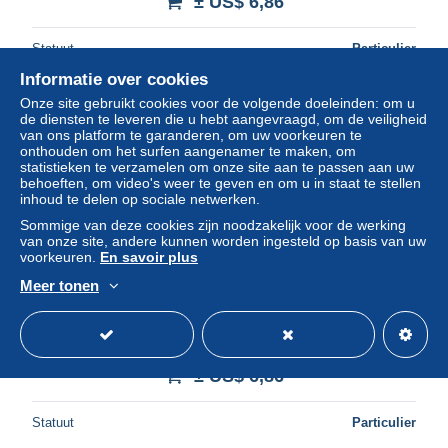
± US$ 6,86
Statuut
Particulier
Informatie over cookies
Onze site gebruikt cookies voor de volgende doeleinden: om u
de diensten te leveren die u hebt aangevraagd, om de veiligheid
Nieuw
van ons platform te garanderen, om uw voorkeuren te
onthouden om het surfen aangenamer te maken, om
statistieken te verzamelen om onze site aan te passen aan uw
behoeften, om video's weer te geven en om u in staat te stellen
inhoud te delen op sociale netwerken.
Sommige van deze cookies zijn noodzakelijk voor de werking
van onze site, andere kunnen worden ingesteld op basis van uw
voorkeuren.
En savoir plus
Meer tonen
Boston, Mass. – Adams Square with Trolley and Clock
Tower – Antique Postcard – circulated 1906
± US$ 6,86
Statuut
Particulier