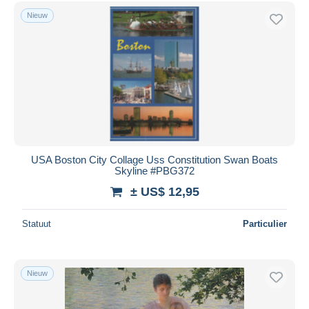
Gratis levering
Nieuw
Betaalmiddelen
PayPal
Bankoverschrijving
Visa
Mastercard
Bancontact
iDeal
USA Boston City Collage Uss Constitution Swan Boats
Skyline #PBG372
Maestro
± US$ 12,95
Alles deselecteren
Woonplaats van de verkoper
Statuut
Particulier
Wereldwijd
Nieuw