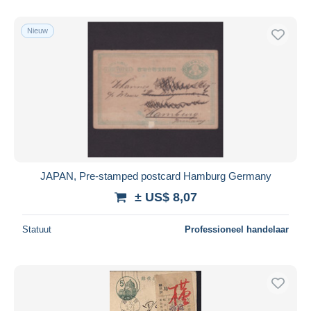
Alleen met korting
Gratis levering
Nieuw
Betaalmiddelen
PayPal
Bankoverschrijving
Visa
Mastercard
Bancontact
iDeal
JAPAN, Pre-stamped postcard Hamburg Germany
Maestro
± US$ 8,07
Alles deselecteren
Statuut
Professioneel handelaar
Woonplaats van de verkoper
Wereldwijd