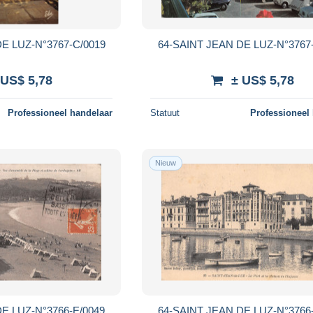
E LUZ-N°3767-C/0019
64-SAINT JEAN DE LUZ-N°3767
 US$ 5,78
± US$ 5,78
Professioneel handelaar
Statuut
Professioneel
Nieuw
E LUZ-N°3766-E/0049
64-SAINT JEAN DE LUZ-N°3766