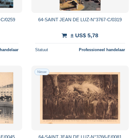
-C/0259
64-SAINT JEAN DE LUZ-N°3767-C/0319
± US$ 5,78
 handelaar
Statuut
Professioneel handelaar
Nieuw
-E/0045
64-SAINT JEAN DE LUZ-N°3766-E/0081