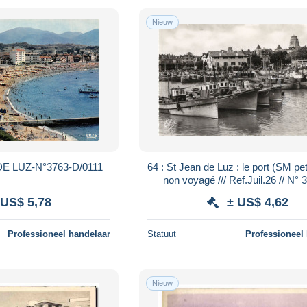
Nieuw
E LUZ-N°3763-D/0111
64 : St Jean de Luz : le port (SM petit format)
non voyagé /// Ref.Juil.26 //
 US$ 5,78
± US$ 4,62
Professioneel handelaar
Statuut
Professioneel
Nieuw