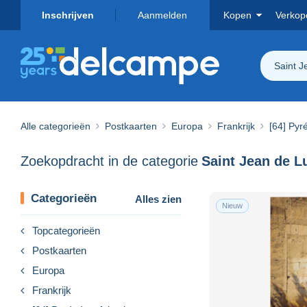
Inschrijven
Aanmelden
Kopen
Verkop
Saint J
Alle categorieën
Postkaarten
Europa
Frankrijk
[64] Pyr
Zoekopdracht in de categorie
Saint Jean de L
Categorieën
Alles zien
Nieuw
Topcategorieën
Postkaarten
Europa
Frankrijk