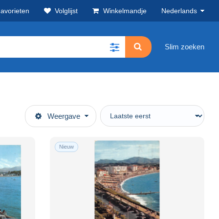
avorieten
Volglijst
Winkelmandje
Nederlands
Slim zoeken
Weergave
Nieuw