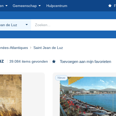
en
Gemeenschap
Hulpcentrum
F
ean de Luz
énées-Atlantiques
Saint Jean de Luz
uz
39.084 items gevonden
Toevoegen aan mijn favorieten
Nieuw