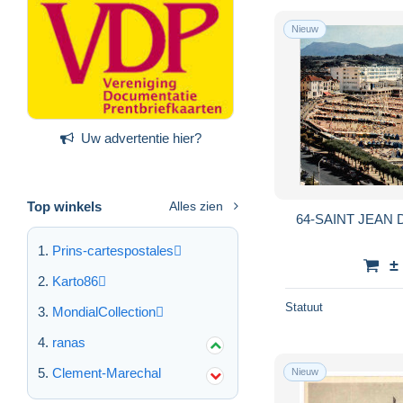
Nieuw
Uw advertentie hier?
Top winkels
Alles zien
64-SAINT JEAN D
Prins-cartespostales
±
Karto86
Statuut
MondialCollection
ranas
Clement-Marechal
Nieuw