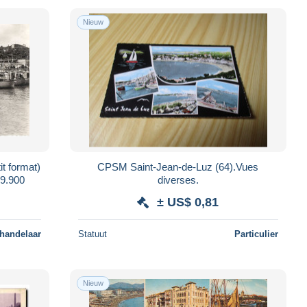
Nieuw
CPSM Saint-Jean-de-Luz (64).Vues
 N° 39.900
diverses.
± US$ 0,81
 handelaar
Statuut
Particulier
Nieuw