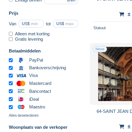
uren
Prijs
±
Van
US$
tot
US$
Statuut
Alleen met korting
Gratis levering
Nieuw
Betaalmiddelen
PayPal
Bankoverschrijving
Visa
Mastercard
Bancontact
iDeal
Maestro
64-SAINT JEAN D
Alles deselecteren
±
Woonplaats van de verkoper