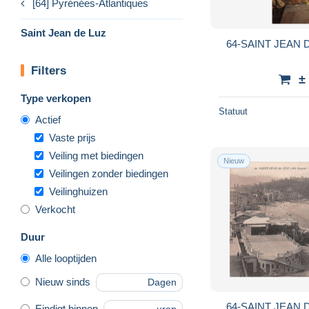
[64] Pyrénées-Atlantiques
Saint Jean de Luz
64-SAINT JEAN D
Filters
±
Type verkopen
Statuut
Actief
Vaste prijs
Veiling met biedingen
Nieuw
Veilingen zonder biedingen
Veilinghuizen
Verkocht
Duur
Alle looptijden
Nieuw sinds
Dagen
64-SAINT JEAN D
Eindigt binnen