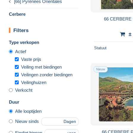
[66] Pyrénées Orientales
Cerbere
66 CERBERE
Filters
±
Type verkopen
Statuut
Actief
Vaste prijs
Veiling met biedingen
Nieuw
Veilingen zonder biedingen
Veilinghuizen
Verkocht
Duur
Alle looptijden
Nieuw sinds
Dagen
66 CERBERE 
Eindigt binnen