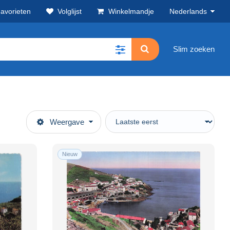
avorieten
Volglijst
Winkelmandje
Nederlands
Slim zoeken
Weergave
Nieuw