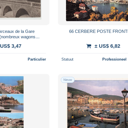
Arceaux de la Gare
66 CERBERE POSTE FRONT
e (nombreux wagons
tionnés)
 US$ 3,47
± US$ 6,82
Particulier
Statuut
Professioneel
Nieuw