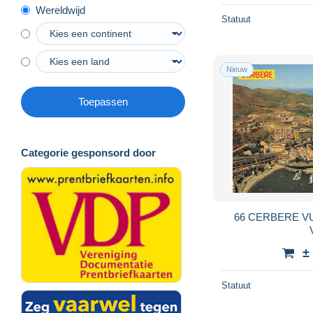
Wereldwijd
Statuut
Nieuw
Toepassen
Categorie gesponsord door
66 CERBERE V
±
Statuut