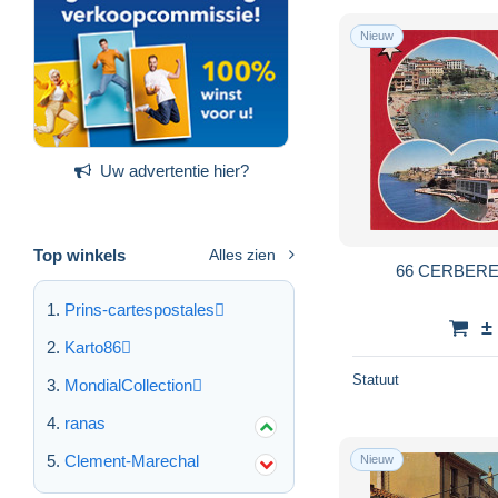
Nieuw
Uw advertentie hier?
Top winkels
Alles zien
66 CERBER
Prins-cartespostales
±
Karto86
Statuut
MondialCollection
ranas
Clement-Marechal
Nieuw