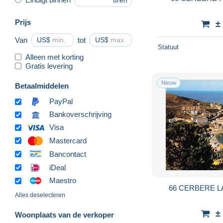
uren
Prijs
±
Van
US$
tot
US$
Statuut
Alleen met korting
Gratis levering
Nieuw
Betaalmiddelen
PayPal
Bankoverschrijving
Visa
Mastercard
Bancontact
iDeal
Maestro
66 CERBERE L
Alles deselecteren
±
Woonplaats van de verkoper