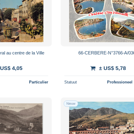
al au centre de la Ville
66-CERBERE-N°3766-A/03
 US$ 4,05
± US$ 5,78
Particulier
Statuut
Professioneel
Nieuw