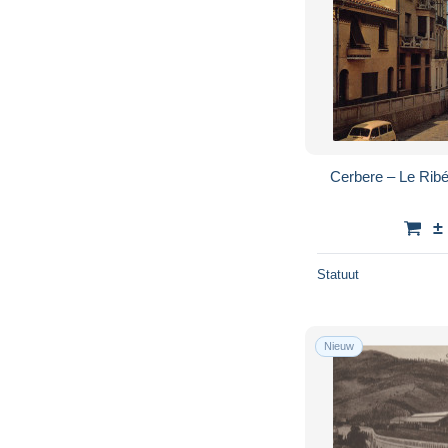
Cerbere – Le Ribér
±
Statuut
Nieuw