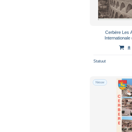
Cerbère Les 
International
sta
±
Statuut
Nieuw