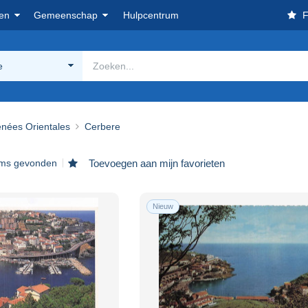
en
Gemeenschap
Hulpcentrum
F
e
énées Orientales
Cerbere
ems gevonden
Toevoegen aan mijn favorieten
Nieuw